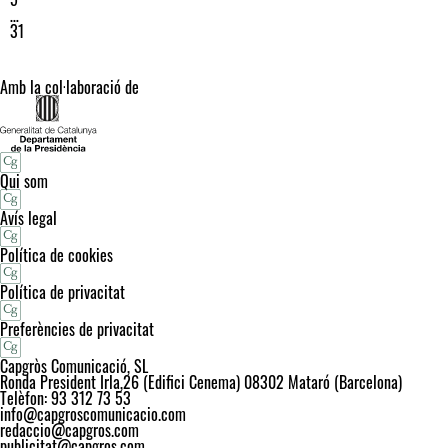
…
31
Amb la col·laboració de
Qui som
Avís legal
Política de cookies
Política de privacitat
Preferències de privacitat
Capgròs Comunicació, SL
Ronda President Irla,26 (Edifici Cenema) 08302 Mataró (Barcelona)
Telèfon: 93 312 73 53
info@capgroscomunicacio.com
redaccio@capgros.com
publicitat@capgros.com