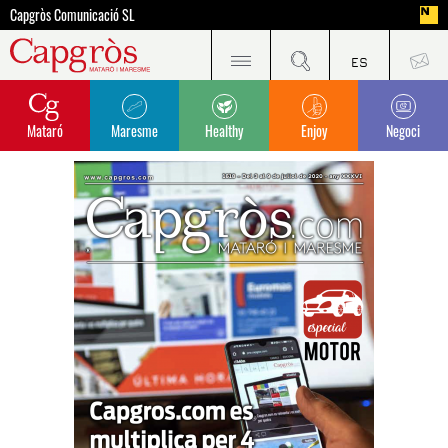
Capgròs Comunicació SL
Mataró
Maresme
Healthy
Enjoy
Negoci