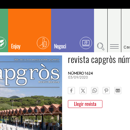
Enjoy
Negoci
Ca
revista capgròs nú
NÚMERO 1624
03/09/2020
Llegir revista