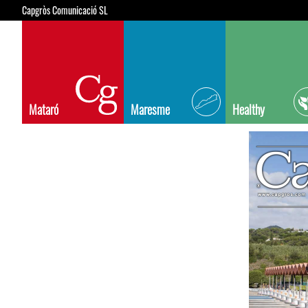
Capgròs Comunicació SL
Mataró
Maresme
Healthy