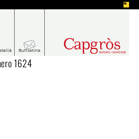
stellà
Butlletins
mero 1624