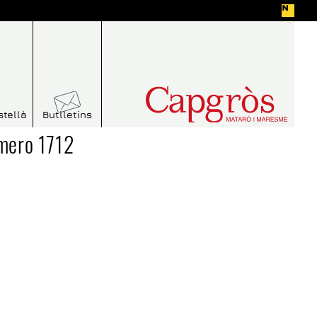
stellà
Butlletins
mero 1712