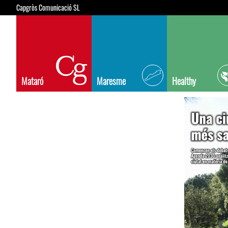
Capgròs Comunicació SL
Mataró
Maresme
Healthy