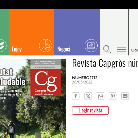
Enjoy
Negoci
Ca
Revista Capgròs nú
NÚMERO 1712
26/05/2022
Llegir revista