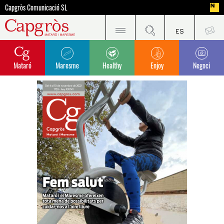
Capgròs Comunicació SL
Mataró
Maresme
Healthy
Enjoy
Negoci