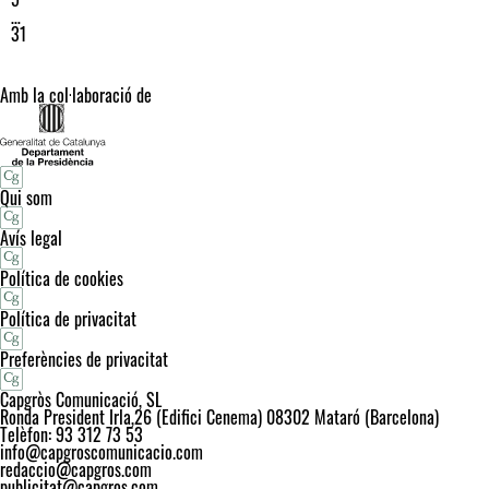
…
31
Amb la col·laboració de
Qui som
Avís legal
Política de cookies
Política de privacitat
Preferències de privacitat
Capgròs Comunicació, SL
Ronda President Irla,26 (Edifici Cenema) 08302 Mataró (Barcelona)
Telèfon: 93 312 73 53
info@capgroscomunicacio.com
redaccio@capgros.com
publicitat@capgros.com