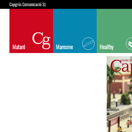
Capgròs Comunicació SL
Mataró
Maresme
Healthy