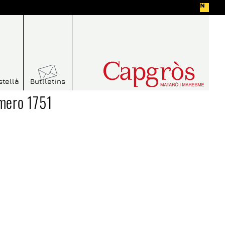
stellà
Butlletins
mero 1751