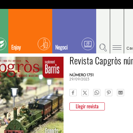
Enjoy
Negoci
Ca
Revista Capgròs nú
NÚMERO 1751
29/09/2023
Llegir revista