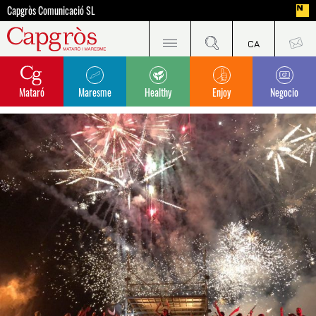
Capgròs Comunicació SL
Mataró
Maresme
Healthy
Enjoy
Negocio