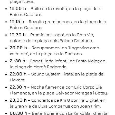
plaça Nova.
19:00 h
– Baile de la revolta, en la plaça dels
Països Catalans.
19:15 h
– Revolta premianenca, en la plaça dels
Països Catalans.
19:30 h
– Premià en juego!, en la Gran Via,
delante de la plaça dels Països Catalans.
20:00 h
– Recuperamos los "llagostins amb
xocolata", en la plaça de la Sardana.
21:30 h
– Carretillada infantil de Festa Major, en
la plaça de Mercè Rodoreda.
22:00 h
– Sound System Pirata, en la platja de
Llevant.
22:30 h
– Noche flamenca con Eric Corzo Cia
Flamenca, en la plaça Salvador Moragas i Botey.
23:00 h
– Conciertos de Km 0 con Ira Digital, en
la Gran Via de Lluís Companys con Joan Prim.
00:30 h
– Baile Tronera con La Kinky Band, en la