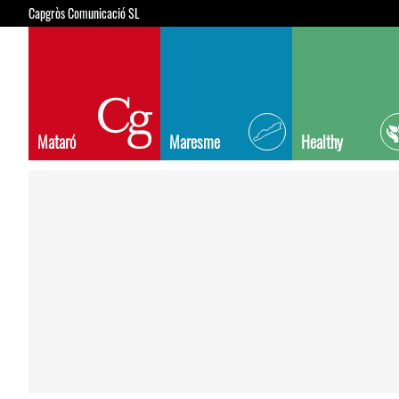
Capgròs Comunicació SL
Mataró
Maresme
Healthy