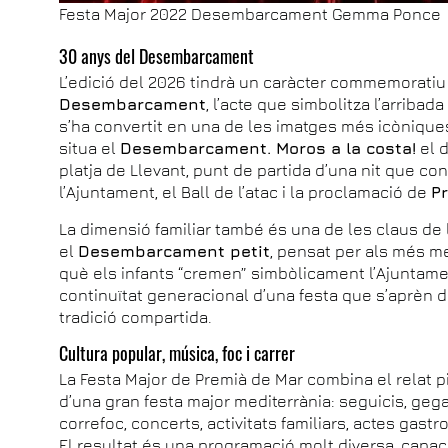
Festa Major 2022 Desembarcament Gemma Ponce
30 anys del Desembarcament
L’edició del 2026 tindrà un caràcter commemoratiu
Desembarcament
, l’acte que simbolitza l’arribad
s’ha convertit en una de les imatges més icòniques 
situa el
Desembarcament. Moros a la costa!
el d
platja de Llevant, punt de partida d’una nit que con
l’Ajuntament, el Ball de l’atac i la proclamació de
Pr
La dimensió familiar també és una de les claus de la 
el
Desembarcament petit
, pensat per als més me
què els infants “cremen” simbòlicament l’Ajuntament
continuïtat generacional d’una festa que s’aprèn d
tradició compartida.
Cultura popular, música, foc i carrer
La Festa Major de Premià de Mar combina el relat p
d’una gran festa major mediterrània: seguicis, gega
correfoc, concerts, activitats familiars, actes gastr
El resultat és una programació molt diversa, capaç 