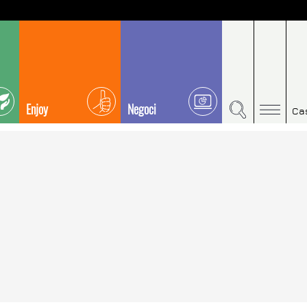
Enjoy
Negoci
Ca