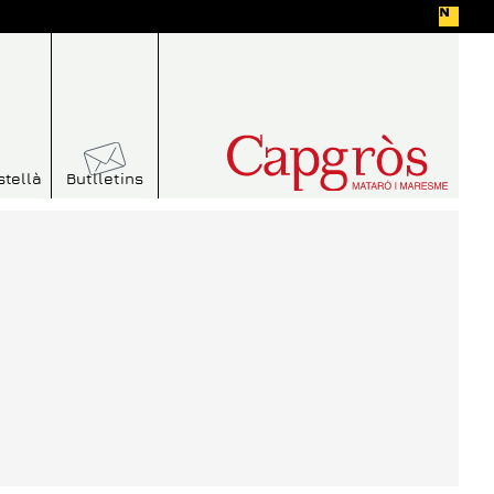
stellà
Butlletins