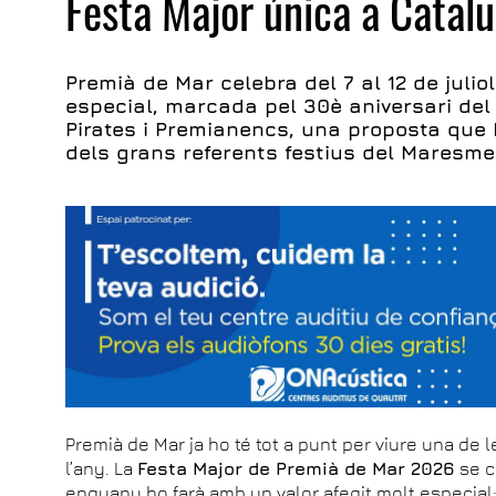
Festa Major única a Catal
Premià de Mar celebra del 7 al 12 de julio
especial, marcada pel 30è aniversari de
Pirates i Premianencs, una proposta que 
dels grans referents festius del Maresme
Premià de Mar ja ho té tot a punt per viure una de
l’any. La
Festa Major de Premià de Mar 2026
se c
enguany ho farà amb un valor afegit molt especial