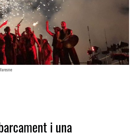
 Maresme
barcament i una