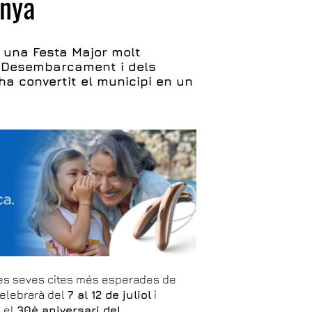
unya
l una Festa Major molt
l Desembarcament i dels
ha convertit el municipi en un
 les seves cites més esperades de
elebrarà del
7 al 12 de juliol
i
: el
30è aniversari del