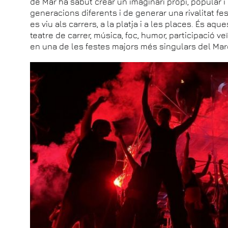
de Mar ha sabut crear un imaginari propi, popular i 
generacions diferents i de generar una rivalitat fe
es viu als carrers, a la platja i a les places. És aq
teatre de carrer, música, foc, humor, participació veï
en una de les festes majors més singulars del Mar