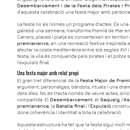
Desembarcament i de la Festa dels Pirates i 
d’aquesta celebració una festa major amb personali
La festa no és només un programa d’actes. És una hi
gairebé una setmana, transforma Premià de Mar en un
Carrers, places i platja es converteixen en territor
premianencs
, en una recreació festiva inspirada 
afectar la costa mediterrània entre els segles XVI i X
festa, la vila és conquerida pels pirates i el poble 
l’expulsió final.
Una festa major amb relat propi
El gran tret diferencial de la
Festa Major de Prem
argument, personatges, bàndols, rituals i una dram
dels dies. No es tracta només de veure actes, sinó 
compartida. El
Desembarcament
, el
Saqueig
, l’
As
premianenca
, la
Batalla final
i l’
Expulsió
constru
dona coherència i identitat a tota la celebració.
Aquesta estructura ha fet que la festa sigui molt 