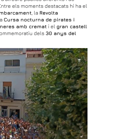
. Entre els moments destacats hi ha el
mbarcament
, la
Revolta
la
Cursa nocturna de pirates i
neres amb cremat
i el
gran castell
 commemoratiu dels
30 anys del