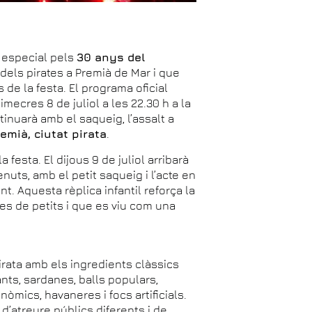
 especial pels
30 anys del
a dels pirates a Premià de Mar i que
de la festa. El programa oficial
imecres 8 de juliol a les 22.30 h a la
tinuarà amb el saqueig, l’assalt a
emià, ciutat pirata
.
festa. El dijous 9 de juliol arribarà
nuts, amb el petit saqueig i l’acte en
. Aquesta rèplica infantil reforça la
es de petits i que es viu com una
irata amb els ingredients clàssics
nts, sardanes, balls populars,
onòmics, havaneres i focs artificials.
d’atreure públics diferents i de