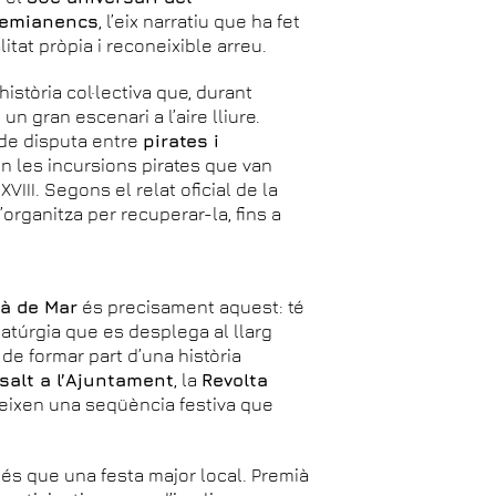
Premianencs
, l’eix narratiu que ha fet
tat pròpia i reconeixible arreu.
stòria col·lectiva que, durant
 gran escenari a l’aire lliure.
i de disputa entre
pirates i
en les incursions pirates que van
VIII. Segons el relat oficial de la
s’organitza per recuperar-la, fins a
ià de Mar
és precisament aquest: té
atúrgia que es desplega al llarg
de formar part d’una història
salt a l’Ajuntament
, la
Revolta
eixen una seqüència festiva que
més que una festa major local. Premià