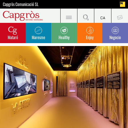
Capgròs Comunicació SL
Mataró
Maresme
Healthy
Enjoy
Negocio