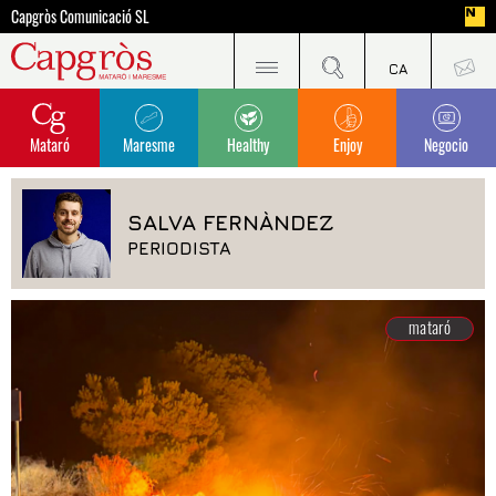
Capgròs Comunicació SL
Mataró
Maresme
Healthy
Enjoy
Negocio
SALVA FERNÀNDEZ
PERIODISTA
mataró