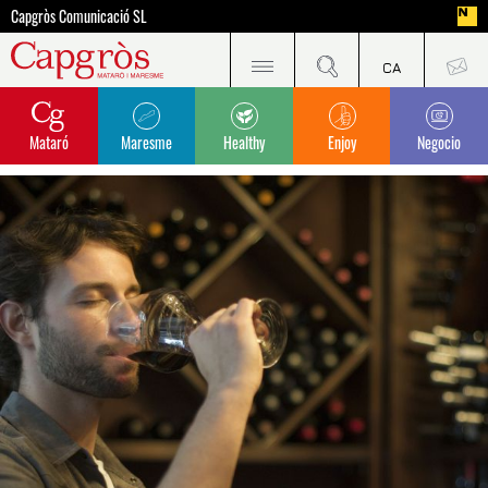
Capgròs Comunicació SL
Mataró
Maresme
Healthy
Enjoy
Negocio