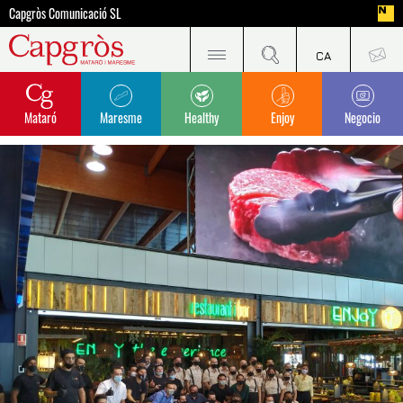
Capgròs Comunicació SL
Mataró
Maresme
Healthy
Enjoy
Negocio