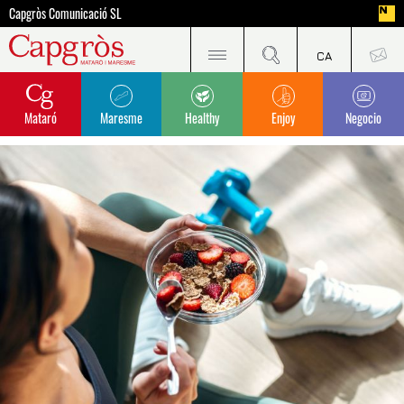
Capgròs Comunicació SL
Mataró
Maresme
Healthy
Enjoy
Negocio