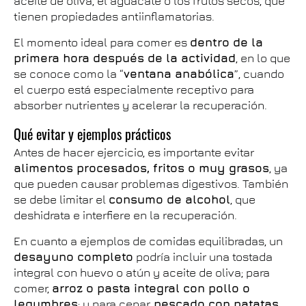
aceite de oliva, el aguacate o los frutos secos, que
tienen propiedades antiinflamatorias.
El momento ideal para comer es
dentro de la
primera hora después de la actividad
, en lo que
se conoce como la “
ventana anabólica
”, cuando
el cuerpo está especialmente receptivo para
absorber nutrientes y acelerar la recuperación.
Qué evitar y ejemplos prácticos
Antes de hacer ejercicio, es importante evitar
alimentos procesados, fritos o muy grasos
, ya
que pueden causar problemas digestivos. También
se debe limitar el
consumo de alcohol
, que
deshidrata e interfiere en la recuperación.
En cuanto a ejemplos de comidas equilibradas, un
desayuno completo
podría incluir una tostada
integral con huevo o atún y aceite de oliva; para
comer,
arroz o pasta integral con pollo o
legumbres
; y para cenar,
pescado con patatas