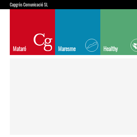
Capgròs Comunicació SL
Mataró
Maresme
Healthy