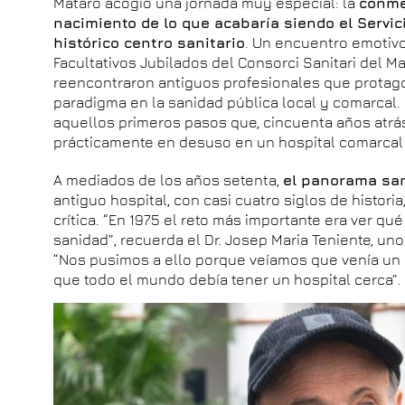
Mataró acogió una jornada muy especial: la
conme
nacimiento de lo que acabaría siendo el Servic
histórico centro sanitario
. Un encuentro emotivo
Facultativos Jubilados del Consorci Sanitari del 
reencontraron antiguos profesionales que protag
paradigma en la sanidad pública local y comarcal. L
aquellos primeros pasos que, cincuenta años atrás
prácticamente en desuso en un hospital comarcal 
A mediados de los años setenta,
el panorama san
antiguo hospital, con casi cuatro siglos de histori
crítica. “En 1975 el reto más importante era ver qué
sanidad”, recuerda el Dr. Josep Maria Teniente, un
“Nos pusimos a ello porque veíamos que venía un 
que todo el mundo debía tener un hospital cerca”.