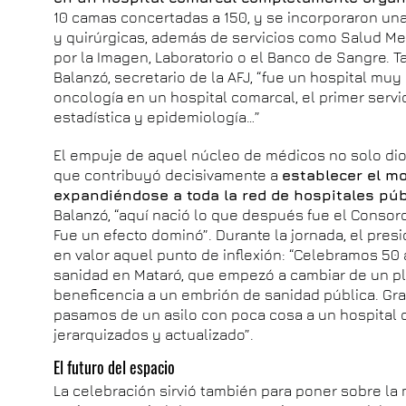
10 camas concertadas a 150, y se incorporaron u
y quirúrgicas, además de servicios como Salud Men
por la Imagen, Laboratorio o el Banco de Sangre. Ta
Balanzó, secretario de la AFJ, “fue un hospital muy
oncología en un hospital comarcal, el primer servi
estadística y epidemiología…”
El empuje de aquel núcleo de médicos no solo dio
que contribuyó decisivamente a
establecer el m
expandiéndose a toda la red de hospitales pú
Balanzó, “aquí nació lo que después fue el Consorc
Fue un efecto dominó”. Durante la jornada, el presi
en valor aquel punto de inflexión: “Celebramos 50 
sanidad en Mataró, que empezó a cambiar de un p
beneficencia a un embrión de sanidad pública. Gra
pasamos de un asilo con poca cosa a un hospital o
jerarquizados y actualizado”.
El futuro del espacio
La celebración sirvió también para poner sobre la m