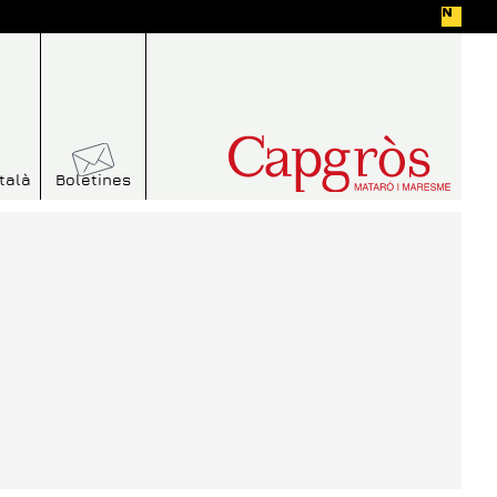
talà
Boletines