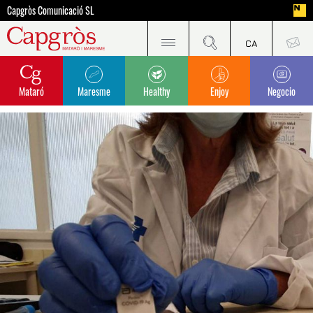
Capgròs Comunicació SL
Mataró
Maresme
Healthy
Enjoy
Negocio