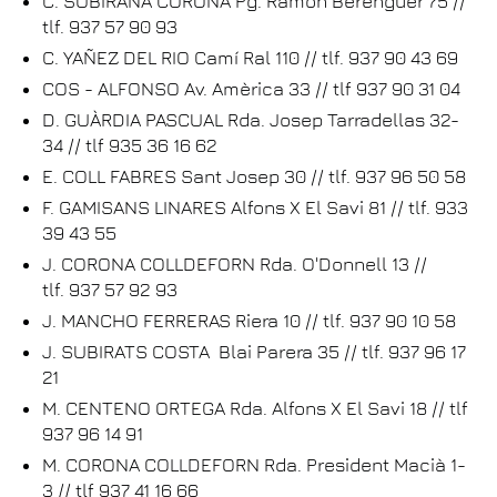
C. SUBIRANA CORONA Pg. Ramon Berenguer 75 //
tlf. 937 57 90 93
C. YAÑEZ DEL RIO Camí Ral 110 // tlf. 937 90 43 69
COS - ALFONSO Av. Amèrica 33 // tlf 937 90 31 04
D. GUÀRDIA PASCUAL Rda. Josep Tarradellas 32-
34 // tlf 935 36 16 62
E. COLL FABRES Sant Josep 30 // tlf. 937 96 50 58
F. GAMISANS LINARES Alfons X El Savi 81 // tlf. 933
39 43 55
J. CORONA COLLDEFORN Rda. O'Donnell 13 //
tlf. 937 57 92 93
J. MANCHO FERRERAS Riera 10 // tlf. 937 90 10 58
J. SUBIRATS COSTA Blai Parera 35 // tlf. 937 96 17
21
M. CENTENO ORTEGA Rda. Alfons X El Savi 18 // tlf
937 96 14 91
M. CORONA COLLDEFORN Rda. President Macià 1-
3 // tlf 937 41 16 66