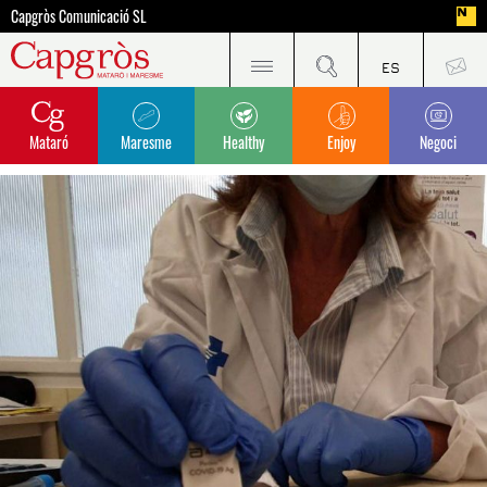
Capgròs Comunicació SL
Mataró
Maresme
Healthy
Enjoy
Negoci