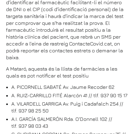
d'identificar al farmacèutic facilitant-li el número
de DNI o el CIP (codi d'identificació personal) de la
targeta sanitària i haurà d'indicar la marca del test
per comprovar que s'ha realitzat la prova. El
farmacèutic introduirà el resultat positiu a la
història clínica del pacient, que rebrà un SMS per
accedir a l'eina de rastreig ContacteCovid.cat, on
podrà reportar els contactes estrets o demanar la
baixa.
A Mataró, aquesta és la llista de farmàcies a les
quals es pot notificar el test positiu
A. PICORNELL SABATÉ Av. Jaume Recoder 62
A. RUIZ-CARRILLO FITÉ Alarcón 41 // tlf. 937 90 15 17
A. VILARDELL GARRIGA Av. Puig i Cadafalch 254 //
tlf. 937 98 25 50
A.I. GARCÍA SALMERÓN Rda. O'Donnell 102 //
tlf. 937 98 03 43