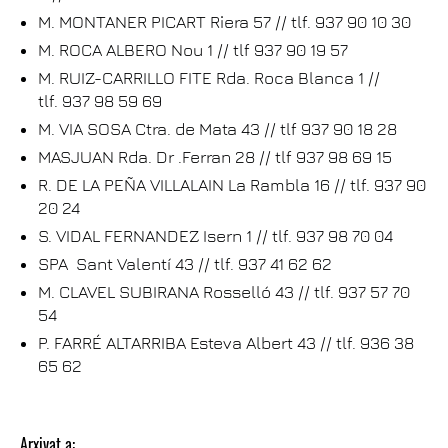
M. MONTANER PICART Riera 57 // tlf. 937 90 10 30
M. ROCA ALBERO Nou 1 // tlf 937 90 19 57
M. RUIZ-CARRILLO FITE Rda. Roca Blanca 1 //
tlf. 937 98 59 69
M. VIA SOSA Ctra. de Mata 43 // tlf 937 90 18 28
MASJUAN Rda. Dr .Ferran 28 // tlf 937 98 69 15
R. DE LA PEÑA VILLALAIN La Rambla 16 // tlf. 937 90
20 24
S. VIDAL FERNANDEZ Isern 1 // tlf. 937 98 70 04
SPA Sant Valentí 43 // tlf. 937 41 62 62
M. CLAVEL SUBIRANA Rosselló 43 // tlf. 937 57 70
54
P. FARRÉ ALTARRIBA Esteva Albert 43 // tlf. 936 38
65 62
Arxivat a: