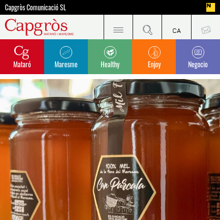
Capgròs Comunicació SL
Mataró
Maresme
Healthy
Enjoy
Negocio