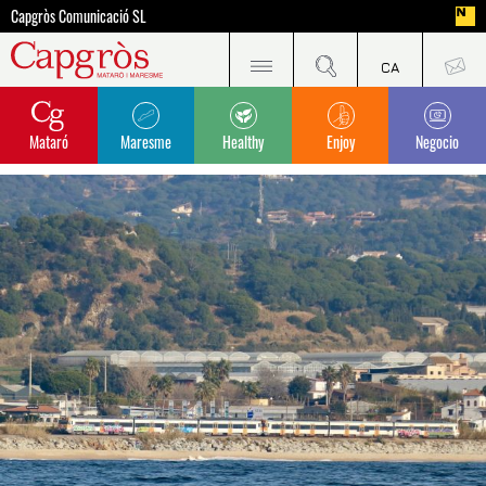
Capgròs Comunicació SL
Mataró
Maresme
Healthy
Enjoy
Negocio