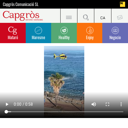
Capgròs Comunicació SL
Mataró
Maresme
Healthy
Enjoy
Negocio