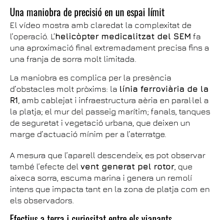
Una maniobra de precisió en un espai límit
El vídeo mostra amb claredat la complexitat de
l’operació. L’
helicòpter medicalitzat del SEM
fa
una aproximació final extremadament precisa fins a
una franja de sorra molt limitada.
La maniobra es complica per la presència
d’obstacles molt pròxims: la
línia ferroviària de la
R1
, amb cablejat i infraestructura aèria en paral·lel a
la platja; el mur del passeig marítim; fanals, tanques
de seguretat i vegetació urbana, que deixen un
marge d’actuació mínim per a l’aterratge.
A mesura que l’aparell descendeix, es pot observar
també l’efecte del
vent generat pel rotor
, que
aixeca sorra, escuma marina i genera un remolí
intens que impacta tant en la zona de platja com en
els observadors.
Efectius a terra i curiositat entre els vianants