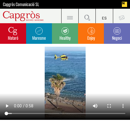
Capgròs Comunicació SL
Mataró
Maresme
Healthy
Enjoy
Negoci