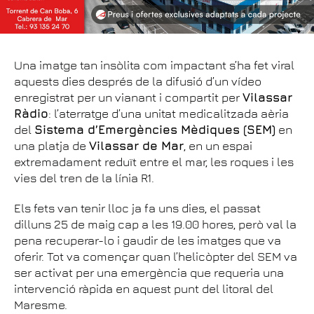
Una imatge tan insòlita com impactant s’ha fet viral
aquests dies després de la difusió d’un vídeo
enregistrat per un vianant i compartit per
Vilassar
Ràdio
: l’aterratge d’una unitat medicalitzada aèria
del
Sistema d’Emergències Mèdiques (SEM)
en
una platja de
Vilassar de Mar
, en un espai
extremadament reduït entre el mar, les roques i les
vies del tren de la línia R1.
Els fets van tenir lloc ja fa uns dies, el passat
dilluns 25 de maig cap a les 19.00 hores, però val la
pena recuperar-lo i gaudir de les imatges que va
oferir. Tot va començar quan l’helicòpter del SEM va
ser activat per una emergència que requeria una
intervenció ràpida en aquest punt del litoral del
Maresme.