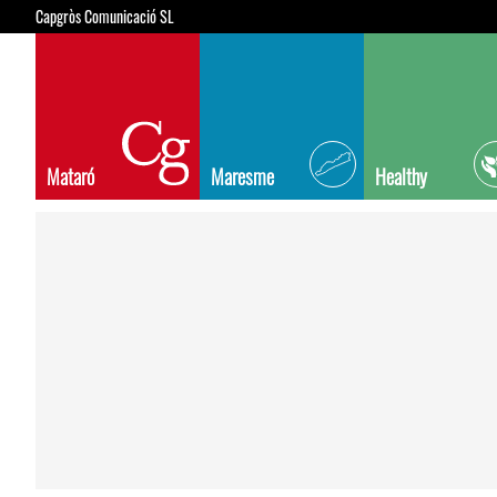
Capgròs Comunicació SL
Mataró
Maresme
Healthy