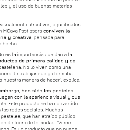
lles y el uso de buenas materias
s visualmente atractivos, equilibrados
En MCava Pastissers
conviven la
na y creativa
, pensada para
n hecho.
o es la importancia que dan a la
oductos de primera calidad y de
 pastelería. No lo viven como una
nera de trabajar que ya formaba
do nuestra manera de hacer", explica.
embargo, han sido los pasteles
uegan con la apariencia visual y que
nte. Este producto se ha convertido
en las redes sociales. Muchos
 pasteles, que han atraído público
én de fuera de la ciudad. "Viene
ucho. Es un producto que no puede