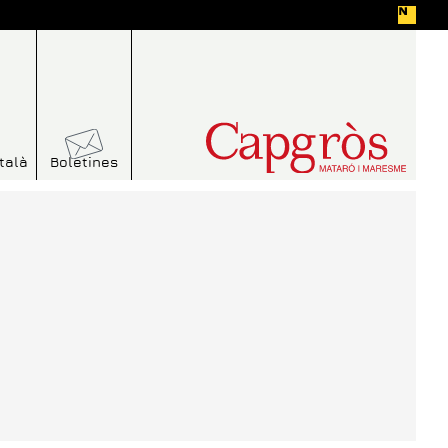
talà
Boletines