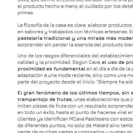
el producto hecho a mano, el cuidado por los deta
primas.
La filosofía de la casa es clara: elaborar producto
en sabores y trabajados con técnicas artesanas. 
pastelería tradicional y una mirada más moder
sorprender sin perder la esencia del producto bie
Uno de los rasgos diferenciales del establecimient
calidad y la proximidad. Según Cava,
el uso de pr
proximidad es fundamental
en el día a día de la
adaptación a una moda reciente, sino como una ma
parte del proyecto desde el inicio. "Siempre ha si
El gran fenómeno de los últimos tiempos, sin 
trampantojo de frutas
, unas elaboraciones que j
imitan piezas de fruta con un resultado sorprende
en todo un éxito, hasta el punto de hacerse viral 
clientes ya identifican MCava Pastissers con estos
de diferentes puntos, no solo de Mataró sino tambi
gente de muchas partes a comprarlos y gustan m