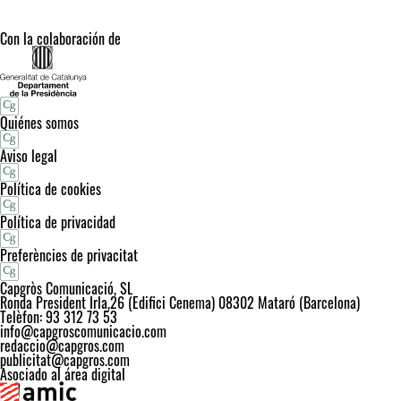
Con la colaboración de
Quiénes somos
Aviso legal
Política de cookies
Política de privacidad
Preferències de privacitat
Capgròs Comunicació, SL
Ronda President Irla,26 (Edifici Cenema) 08302 Mataró (Barcelona)
Telèfon: 93 312 73 53
info@capgroscomunicacio.com
redaccio@capgros.com
publicitat@capgros.com
Asociado al área digital