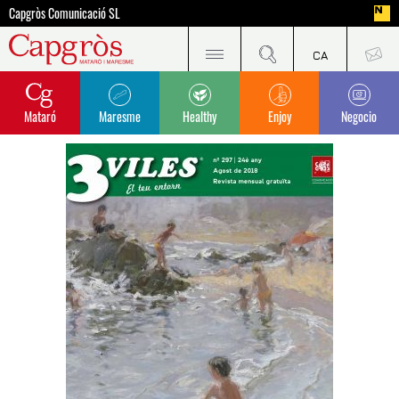
Capgròs Comunicació SL
Mataró
Maresme
Healthy
Enjoy
Negocio