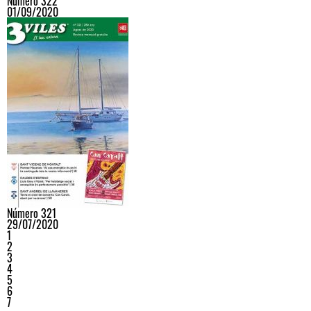
Número 322
01/09/2020
Número 321
29/07/2020
1
2
3
4
5
6
7