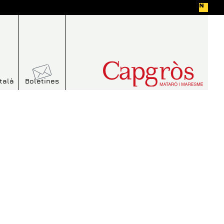
talà
Boletines