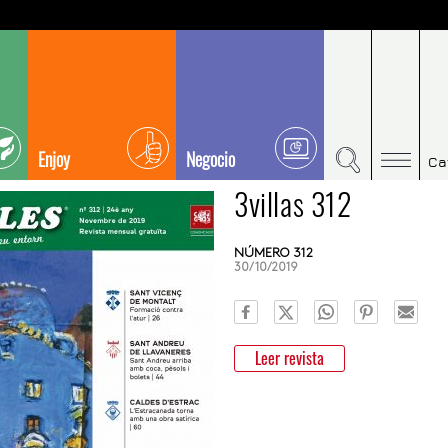
Enjoy
Negocio
Ca
3villas 312
NÚMERO 312
30/10/2019
Leer revista