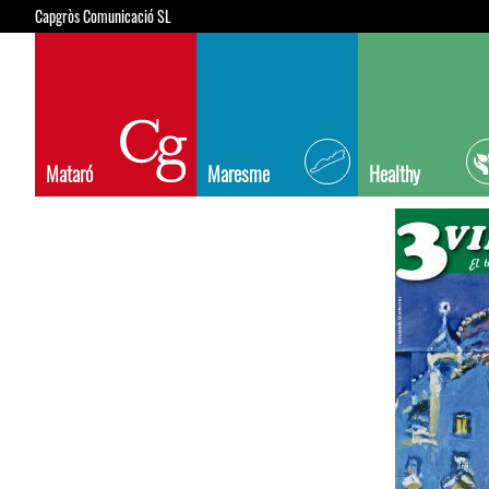
Capgròs Comunicació SL
Mataró
Maresme
Healthy