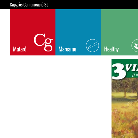
Capgròs Comunicació SL
Mataró
Maresme
Healthy