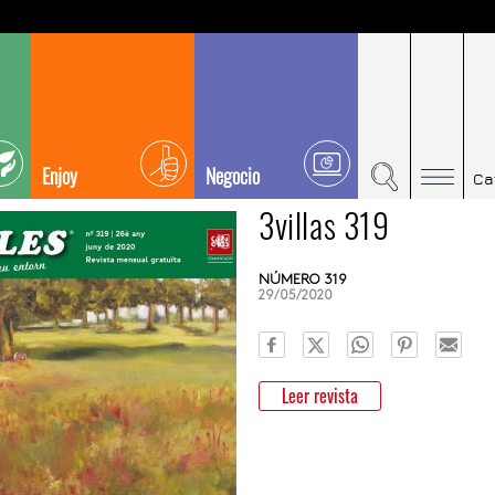
Enjoy
Negocio
Ca
3villas 319
NÚMERO 319
29/05/2020
Leer revista