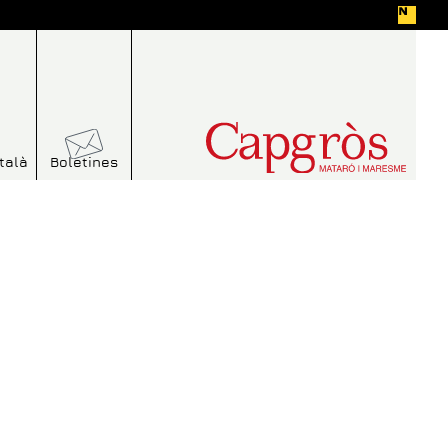
talà
Boletines