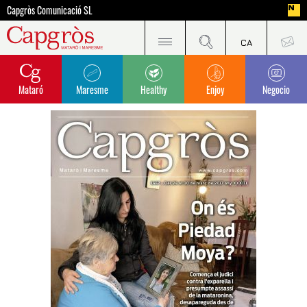
Capgròs Comunicació SL
Mataró
Maresme
Healthy
Enjoy
Negocio