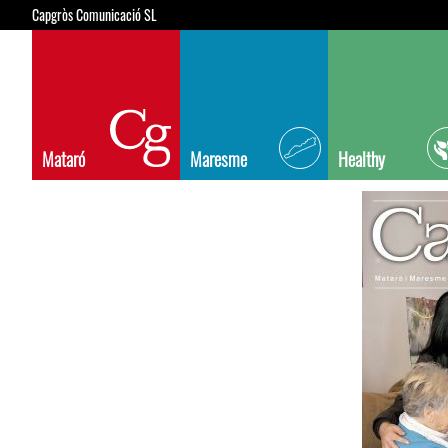
Capgròs Comunicació SL
Mataró
Maresme
Healthy