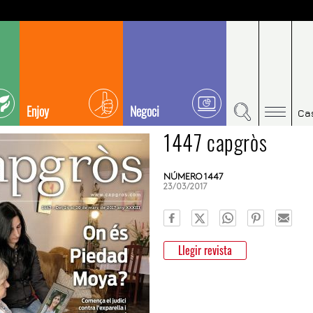
Enjoy
Negoci
Ca
1447 capgròs
NÚMERO 1447
23/03/2017
Llegir revista