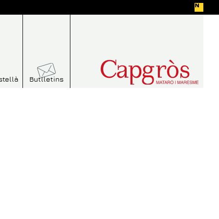
stellà
Butlletins