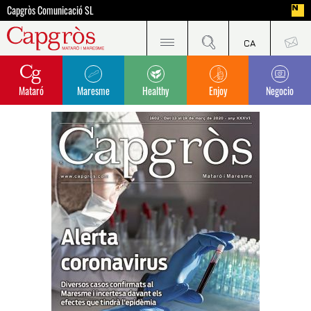
Capgròs Comunicació SL
Mataró
Maresme
Healthy
Enjoy
Negocio