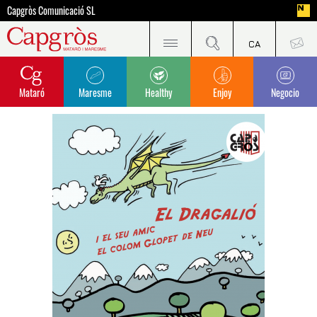
Capgròs Comunicació SL
Mataró
Maresme
Healthy
Enjoy
Negocio