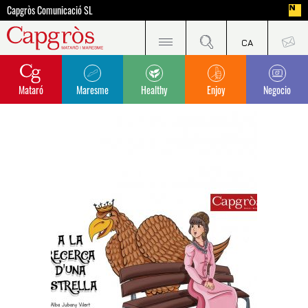
Capgròs Comunicació SL
Mataró
Maresme
Healthy
Enjoy
Negocio