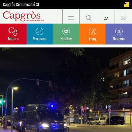
Capgròs Comunicació SL
Mataró
Maresme
Healthy
Enjoy
Negocio