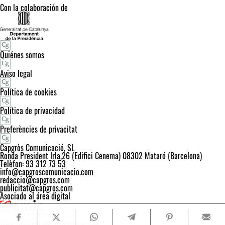
Con la colaboración de
Quiénes somos
Aviso legal
Política de cookies
Política de privacidad
Preferències de privacitat
Capgròs Comunicació, SL
Ronda President Irla,26 (Edifici Cenema) 08302 Mataró (Barcelona)
Telèfon: 93 312 73 53
info@capgroscomunicacio.com
redaccio@capgros.com
publicitat@capgros.com
Asociado al área digital
Web auditada por OJD Interactive