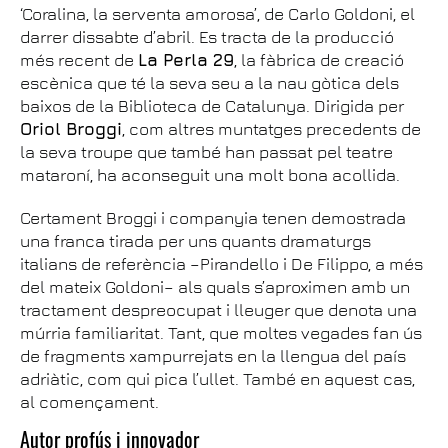
‘Coralina, la serventa amorosa’, de Carlo Goldoni, el
darrer dissabte d’abril. Es tracta de la producció
més recent de
La Perla 29
, la fàbrica de creació
escènica que té la seva seu a la nau gòtica dels
baixos de la Biblioteca de Catalunya. Dirigida per
Oriol Broggi
, com altres muntatges precedents de
la seva troupe que també han passat pel teatre
mataroní, ha aconseguit una molt bona acollida.
Certament Broggi i companyia tenen demostrada
una franca tirada per uns quants dramaturgs
italians de referència –Pirandello i De Filippo, a més
del mateix Goldoni– als quals s’aproximen amb un
tractament despreocupat i lleuger que denota una
múrria familiaritat. Tant, que moltes vegades fan ús
de fragments xampurrejats en la llengua del país
adriàtic, com qui pica l’ullet. També en aquest cas,
al començament.
Autor profús i innovador