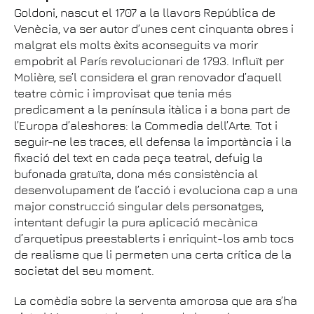
Goldoni, nascut el 1707 a la llavors República de
Venècia, va ser autor d’unes cent cinquanta obres i
malgrat els molts èxits aconseguits va morir
empobrit al París revolucionari de 1793. Influït per
Molière, se’l considera el gran renovador d’aquell
teatre còmic i improvisat que tenia més
predicament a la península itàlica i a bona part de
l’Europa d’aleshores: la Commedia dell’Arte. Tot i
seguir-ne les traces, ell defensa la importància i la
fixació del text en cada peça teatral, defuig la
bufonada gratuïta, dona més consistència al
desenvolupament de l’acció i evoluciona cap a una
major construcció singular dels personatges,
intentant defugir la pura aplicació mecànica
d’arquetipus preestablerts i enriquint-los amb tocs
de realisme que li permeten una certa crítica de la
societat del seu moment.
La comèdia sobre la serventa amorosa que ara s’ha