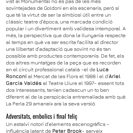
vist al Monumental no és pas de les més
sovintejades de Goldoni en els escenaris, però sí
que té la virtut de ser la simbiosi útil entre un
clàssic teatre d’època, una marcada condició
popular i un divertiment amb validesa intemporal. A
més, la perspectiva que dona la llunyania respecte
al temps en què va ser escrita facilita al director
una llibertat d’adaptació que sovint no és tan
possible amb productes contemporanis. De fet, els
dos altres muntatges de la peça que es recorden
en el circuit professional català –el de
Luca
Ronconi
al Mercat de les Flors el 1988 i el d’
Ariel
García Valdés
al Teatre Lliure el 1997– essent tots
dos interessants, tenien cadascun un to ben
diferent al de la perspicàcia entremaliada amb què
La Perla 29 amaneix ara la seva versió.
Adversitats, embolics i final feliç
Un estalvi notori d’elements escenogràfics –
influència latent de
Peter Brook
– serveix