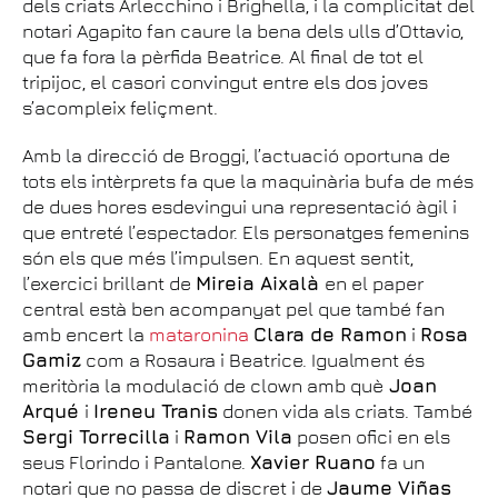
dels criats Arlecchino i Brighella, i la complicitat del
notari Agapito fan caure la bena dels ulls d’Ottavio,
que fa fora la pèrfida Beatrice. Al final de tot el
tripijoc, el casori convingut entre els dos joves
s’acompleix feliçment.
Amb la direcció de Broggi, l’actuació oportuna de
tots els intèrprets fa que la maquinària bufa de més
de dues hores esdevingui una representació àgil i
que entreté l’espectador. Els personatges femenins
són els que més l’impulsen. En aquest sentit,
l’exercici brillant de
Mireia Aixalà
en el paper
central està ben acompanyat pel que també fan
amb encert la
mataronina
Clara de Ramon
i
Rosa
Gamiz
com a Rosaura i Beatrice. Igualment és
meritòria la modulació de clown amb què
Joan
Arqué
i
Ireneu Tranis
donen vida als criats. També
Sergi Torrecilla
i
Ramon Vila
posen ofici en els
seus Florindo i Pantalone.
Xavier Ruano
fa un
notari que no passa de discret i de
Jaume Viñas