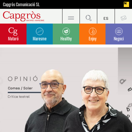
Capgròs Comunicació SL
Mataró
Maresme
Healthy
Enjoy
Negoci