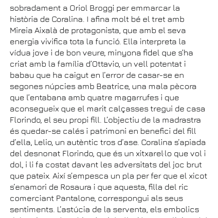
sobradament a Oriol Broggi per emmarcar la
història de Coralina. I afina molt bé el tret amb
Mireia Aixalà de protagonista, que amb el seva
energia vivifica tota la funció. Ella interpreta la
vídua jove i de bon veure, minyona fidel que s’ha
criat amb la família d’Ottavio, un vell potentat i
babau que ha caigut en l’error de casar-se en
segones núpcies amb Beatrice, una mala pècora
que l’entabana amb quatre magarrufes i que
aconsegueix que el marit calçasses tregui de casa
Florindo, el seu propi fill. L’objectiu de la madrastra
és quedar-se calés i patrimoni en benefici del fill
d’ella, Lelio, un autèntic tros d’ase. Coralina s’apiada
del desnonat Florindo, que és un xitxarel·lo que vol i
dol, i li fa costat davant les adversitats del joc brut
que pateix. Així s’empesca un pla per fer que el xicot
s’enamori de Rosaura i que aquesta, filla del ric
comerciant Pantalone, correspongui als seus
sentiments. L’astúcia de la serventa, els embolics