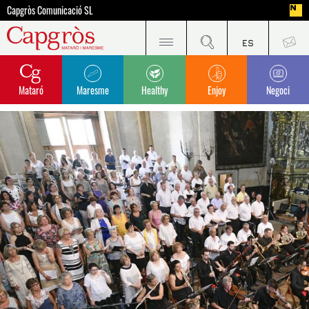
Capgròs Comunicació SL
Mataró
Maresme
Healthy
Enjoy
Negoci