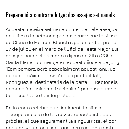
Preparació a contrarrellotge: dos assajos setmanals
Aquesta mateixa setmana comencen els assajos,
dos dies a la setmana per assegurar que la Missa
de Glòria de Mossèn Blanch sigui un èxit el proper
27 de juliol, en el marc de l’Ofici de Festa Major. Els
assajos seran els dimarts i dijous de 21h a 23h a
Santa Maria, i començaran aquest dijous 9 de juny.
“Com sempre, però especialment aquest any, us
demano màxima assistència i puntualitat”, diu
Rodríguez al destinataris de la carta. El Rector els
demana “entusiasme i seriositat” per assegurar el
bon resultat de la interpretació .
En la carta celebra que finalment la Missa
“recuperarà una de les seves característiques
pròpies, el que segurament la singularitza: el cor
popular, voluntari i fidel, que, any rere any (amb