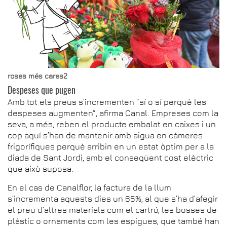
roses més cares2
Despeses que pugen
Amb tot els preus s’incrementen “sí o sí perquè les
despeses augmenten”, afirma Canal. Empreses com la
seva, a més, reben el producte embalat en caixes i un
cop aquí s’han de mantenir amb aigua en càmeres
frigorífiques perquè arribin en un estat òptim per a la
diada de Sant Jordi, amb el conseqüent cost elèctric
que això suposa.
En el cas de Canalflor, la factura de la llum
s’incrementa aquests dies un 65%, al que s’ha d’afegir
el preu d’altres materials com el cartró, les bosses de
plàstic o ornaments com les espigues, que també han