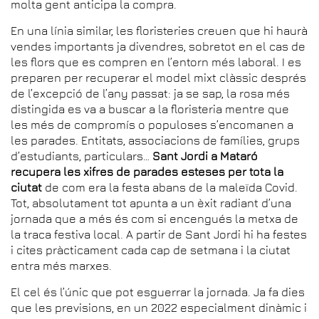
molta gent anticipa la compra.
En una línia similar, les floristeries creuen que hi haurà
vendes importants ja divendres, sobretot en el cas de
les flors que es compren en l’entorn més laboral. I es
preparen per recuperar el model mixt clàssic després
de l’excepció de l’any passat: ja se sap, la rosa més
distingida es va a buscar a la floristeria mentre que
les més de compromís o populoses s’encomanen a
les parades. Entitats, associacions de famílies, grups
d’estudiants, particulars…
Sant Jordi a Mataró
recupera les xifres de parades esteses per tota la
ciutat
de com era la festa abans de la maleïda Covid.
Tot, absolutament tot apunta a un èxit radiant d’una
jornada que a més és com si encengués la metxa de
la traca festiva local. A partir de Sant Jordi hi ha festes
i cites pràcticament cada cap de setmana i la ciutat
entra més marxes.
El cel és l’únic que pot esguerrar la jornada. Ja fa dies
que les previsions, en un 2022 especialment dinàmic i