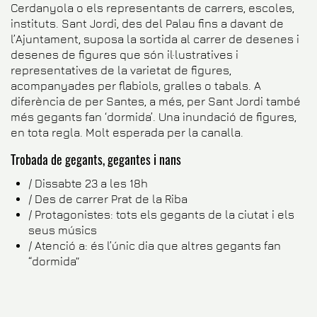
Cerdanyola o els representants de carrers, escoles,
instituts. Sant Jordi, des del Palau fins a davant de
l’Ajuntament, suposa la sortida al carrer de desenes i
desenes de figures que són il·lustratives i
representatives de la varietat de figures,
acompanyades per flabiols, gralles o tabals. A
diferència de per Santes, a més, per Sant Jordi també
més gegants fan ‘dormida’. Una inundació de figures,
en tota regla. Molt esperada per la canalla.
Trobada de gegants, gegantes i nans
/
Dissabte 23 a les 18h
/
Des de carrer Prat de la Riba
/
Protagonistes: tots els gegants de la ciutat i els
seus músics
/
Atenció a: és l’únic dia que altres gegants fan
“dormida”