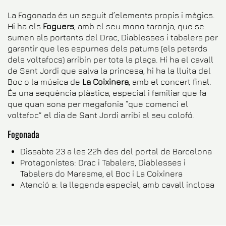
La Fogonada és un seguit d’elements propis i màgics.
Hi ha els
Foguers
, amb el seu mono taronja, que se
sumen als portants del Drac, Diablesses i tabalers per
garantir que les espurnes dels patums (els petards
dels voltafocs) arribin per tota la plaça. Hi ha el cavall
de Sant Jordi que salva la princesa, hi ha la lluita del
Boc o la música de
La Coixinera
, amb el concert final.
És una seqüència plàstica, especial i familiar que fa
que quan sona per megafonia “que comenci el
voltafoc” el dia de Sant Jordi arribi al seu colofó.
Fogonada
Dissabte 23 a les 22h des del portal de Barcelona
Protagonistes: Drac i Tabalers, Diablesses i
Tabalers do Maresme, el Boc i La Coixinera
Atenció a: la llegenda especial, amb cavall inclosa