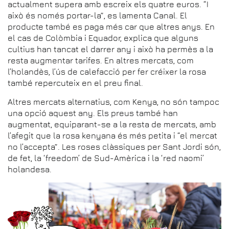
actualment supera amb escreix els quatre euros. “I
això és només portar-la”, es lamenta Canal. El
producte també es paga més car que altres anys. En
el cas de Colòmbia i Equador, explica que alguns
cultius han tancat el darrer any i això ha permès a la
resta augmentar tarifes. En altres mercats, com
l’holandès, l’ús de calefacció per fer créixer la rosa
també repercuteix en el preu final.
Altres mercats alternatius, com Kenya, no són tampoc
una opció aquest any. Els preus també han
augmentat, equiparant-se a la resta de mercats, amb
l’afegit que la rosa kenyana és més petita i “el mercat
no l’accepta”. Les roses clàssiques per Sant Jordi són,
de fet, la ‘freedom’ de Sud-Amèrica i la ‘red naomi’
holandesa.