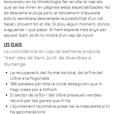
sorpressiu en la climatologia, fan arrufar el nas als
que se les miren en pàgines webs especialitzades. No
es descarta la pluja però, al tancament d’aquesta
edició, semblava descartada la possibilitat d’un cel
tapat i plovent tot el dia. Si plou algun moment, doncs,
a aguantar. I que passi. Si hem esperat tres anys per
aquest Sant Jordi no vindrà d’un cap de núvol.
LES CLAUS
La coincidència en cap de setmana propicia
“tres” dies de Sant Jordi: de divendres a
diumenge
La recuperació del format és total, de la Fira del
Llibre a la Fogonada
186 parades per tota la ciutat asseguren que hi
hagi roses per a tothom
El sector de la flor i del llibre preveuen vendes
récord per les ganes que hi ha
L’Ajuntament recomana posar-se la mascareta si hi
ha aglomeracions