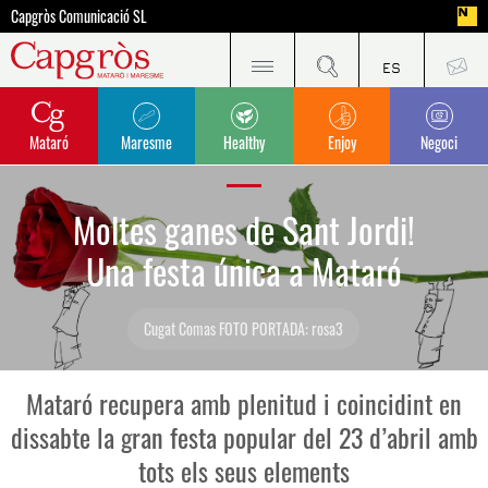
Capgròs Comunicació SL
Mataró
Maresme
Healthy
Enjoy
Negoci
Moltes ganes de Sant Jordi!
Una festa única a Mataró
Cugat Comas
FOTO PORTADA: rosa3
Mataró recupera amb plenitud i coincidint en
dissabte la gran festa popular del 23 d’abril amb
tots els seus elements