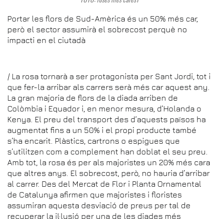
Portar les flors de Sud-Amèrica és un 50% més car,
però el sector assumirà el sobrecost perquè no
impacti en el ciutadà
/ La rosa tornarà a ser protagonista per Sant Jordi, tot i
que fer-la arribar als carrers serà més car aquest any.
La gran majoria de flors de la diada arriben de
Colòmbia i Equador i, en menor mesura, d’Holanda o
Kenya. El preu del transport des d’aquests països ha
augmentat fins a un 50% i el propi producte també
s’ha encarit. Plàstics, cartrons o espigues que
s’utilitzen com a complement han doblat el seu preu.
Amb tot, la rosa és per als majoristes un 20% més cara
que altres anys. El sobrecost, però, no hauria d’arribar
al carrer. Des del Mercat de Flor i Planta Ornamental
de Catalunya afirmen que majoristes i floristes
assumiran aquesta desviació de preus per tal de
recuperar la il·lusió per una de les diades més