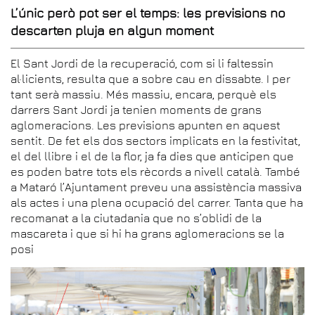
L’únic però pot ser el temps: les previsions no
descarten pluja en algun moment
El Sant Jordi de la recuperació, com si li faltessin
al·licients, resulta que a sobre cau en dissabte. I per
tant serà massiu. Més massiu, encara, perquè els
darrers Sant Jordi ja tenien moments de grans
aglomeracions. Les previsions apunten en aquest
sentit. De fet els dos sectors implicats en la festivitat,
el del llibre i el de la flor, ja fa dies que anticipen que
es poden batre tots els rècords a nivell català. També
a Mataró l’Ajuntament preveu una assistència massiva
als actes i una plena ocupació del carrer. Tanta que ha
recomanat a la ciutadania que no s’oblidi de la
mascareta i que si hi ha grans aglomeracions se la
posi