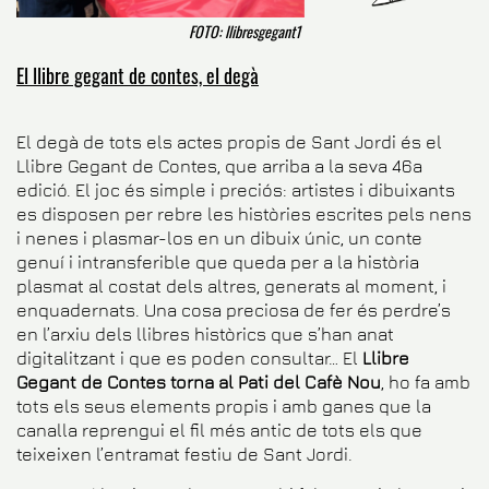
FOTO: llibresgegant1
El llibre gegant de contes, el degà
El degà de tots els actes propis de Sant Jordi és el
Llibre Gegant de Contes, que arriba a la seva 46a
edició. El joc és simple i preciós: artistes i dibuixants
es disposen per rebre les històries escrites pels nens
i nenes i plasmar-los en un dibuix únic, un conte
genuí i intransferible que queda per a la història
plasmat al costat dels altres, generats al moment, i
enquadernats. Una cosa preciosa de fer és perdre’s
en l’arxiu dels llibres històrics que s’han anat
digitalitzant i que es poden consultar… El
Llibre
Gegant de Contes torna al Pati del Cafè Nou
, ho fa amb
tots els seus elements propis i amb ganes que la
canalla reprengui el fil més antic de tots els que
teixeixen l’entramat festiu de Sant Jordi.