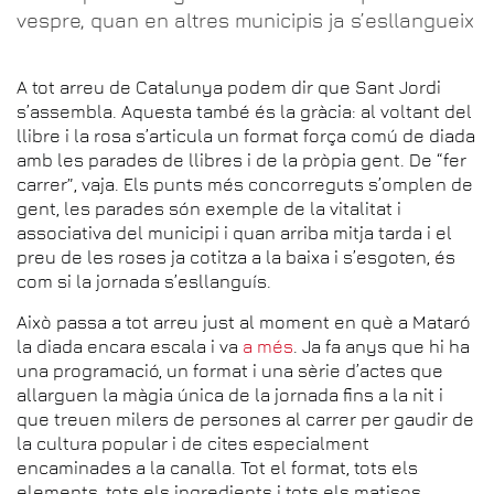
vespre, quan en altres municipis ja s’esllangueix
A tot arreu de Catalunya podem dir que Sant Jordi
s’assembla. Aquesta també és la gràcia: al voltant del
llibre i la rosa s’articula un format força comú de diada
amb les parades de llibres i de la pròpia gent. De “fer
carrer”, vaja. Els punts més concorreguts s’omplen de
gent, les parades són exemple de la vitalitat i
associativa del municipi i quan arriba mitja tarda i el
preu de les roses ja cotitza a la baixa i s’esgoten, és
com si la jornada s’esllanguís.
Això passa a tot arreu just al moment en què a Mataró
la diada encara escala i va
a més
. Ja fa anys que hi ha
una programació, un format i una sèrie d’actes que
allarguen la màgia única de la jornada fins a la nit i
que treuen milers de persones al carrer per gaudir de
la cultura popular i de cites especialment
encaminades a la canalla. Tot el format, tots els
elements, tots els ingredients i tots els matisos