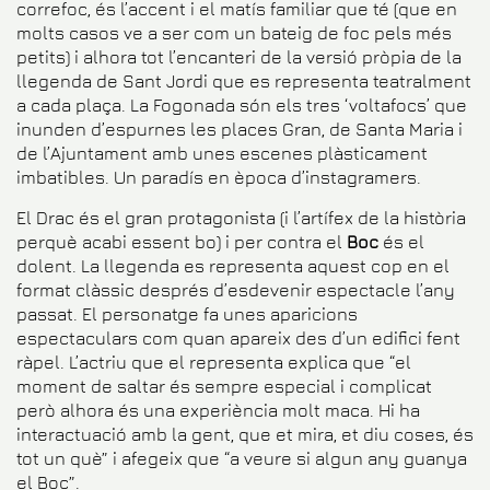
correfoc, és l’accent i el matís familiar que té (que en
molts casos ve a ser com un bateig de foc pels més
petits) i alhora tot l’encanteri de la versió pròpia de la
llegenda de Sant Jordi que es representa teatralment
a cada plaça. La Fogonada són els tres ‘voltafocs’ que
inunden d’espurnes les places Gran, de Santa Maria i
de l’Ajuntament amb unes escenes plàsticament
imbatibles. Un paradís en època d’instagramers.
El
Drac
és el gran protagonista (i l’artífex de la història
perquè acabi essent bo) i per contra el
Boc
és el
dolent. La llegenda es representa aquest cop en el
format clàssic després d’esdevenir espectacle l’any
passat. El personatge fa unes aparicions
espectaculars com quan apareix des d’un edifici fent
ràpel. L’actriu que el representa explica que “el
moment de saltar és sempre especial i complicat
però alhora és una experiència molt maca. Hi ha
interactuació amb la gent, que et mira, et diu coses, és
tot un què” i afegeix que “a veure si algun any guanya
el Boc”.