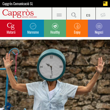
Capgròs Comunicació SL
Mataró
Maresme
Healthy
Enjoy
Negoci