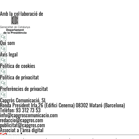
Amb la col·laboració de
Qui som
Avís legal
Política de cookies
Política de privacitat
Preferències de privacitat
Capgròs Comunicació, SL
Ronda President Irla,26 (Edifici Cenema) 08302 Mataró (Barcelona)
Telèfon: 93 312 73 53
info@capgroscomunicacio.com
redaccio@capgros.com
publicitat@capgros.com
Associat a l’àrea digital