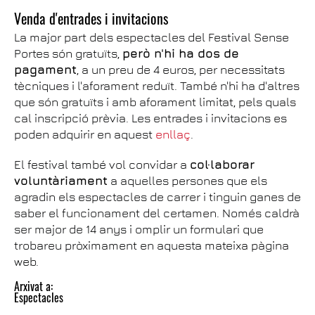
Venda d'entrades i invitacions
La major part dels espectacles del Festival Sense
Portes són gratuïts,
però n'hi ha dos de
pagament
, a un preu de 4 euros, per necessitats
tècniques i l'aforament reduït. També n'hi ha d'altres
que són gratuïts i amb aforament limitat, pels quals
cal inscripció prèvia. Les entrades i invitacions es
poden adquirir en aquest
enllaç
.
El festival també vol convidar a
col·laborar
voluntàriament
a aquelles persones que els
agradin els espectacles de carrer i tinguin ganes de
saber el funcionament del certamen. Només caldrà
ser major de 14 anys i omplir un formulari que
trobareu pròximament en aquesta mateixa pàgina
web.
Arxivat a:
Espectacles