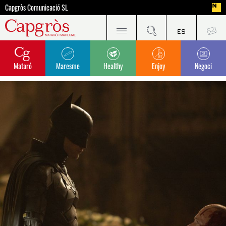
Capgròs Comunicació SL
Mataró
Maresme
Healthy
Enjoy
Negoci