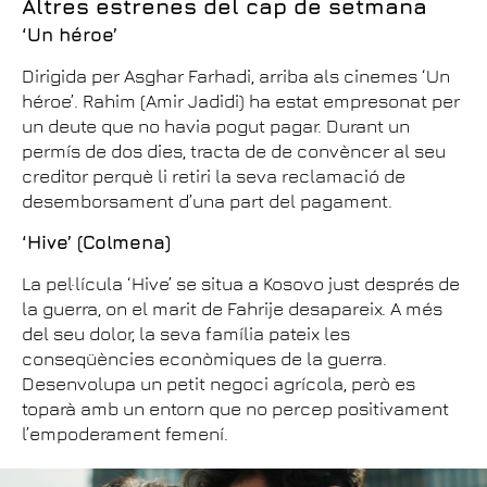
Altres estrenes del cap de setmana
‘Un héroe’
Dirigida per Asghar Farhadi, arriba als cinemes ‘Un
héroe’. Rahim (Amir Jadidi) ha estat empresonat per
un deute que no havia pogut pagar. Durant un
permís de dos dies, tracta de de convèncer al seu
creditor perquè li retiri la seva reclamació de
desemborsament d’una part del pagament.
‘Hive’ (Colmena)
La pel·lícula ‘Hive’ se situa a Kosovo just després de
la guerra, on el marit de Fahrije desapareix. A més
del seu dolor, la seva família pateix les
conseqüències econòmiques de la guerra.
Desenvolupa un petit negoci agrícola, però es
toparà amb un entorn que no percep positivament
l’empoderament femení.