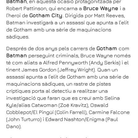
Batman
, en aquesta ocasió protagonitzada per
Robert Pattinson, qui encarna a
Bruce Wayne
i a
l’heroi de
Gotham City
. Dirigida por Matt Reeves,
Batman investigarà a un assassí que apunta a l’elit
de Gotham amb una sèrie de maquinacions
sàdiques.
Després de dos anys pels carrers de
Gotham
com
Batman
perseguint criminals, Bruce Wayne només
té com aliats a Alfred Pennyworth (Andy Serkis) i el
tinent James Gordon (Jeffrey Wright). Quan un
assassí apunta a l’elit de Gotham amb una sèrie de
maquinacions sàdiques, un rastre de pistes
críptiques porta al detectiu a realitzar una
investigació que faran que es creuï amb Selina
Kyle/alias Catwoman (Zoë Kravitz), Oswald
Cobblepot/El Pingüí (Colin Farrell), Carmine Falcone
(John Turturro) i Edward Nashton/Enigma (Paul
Dano).