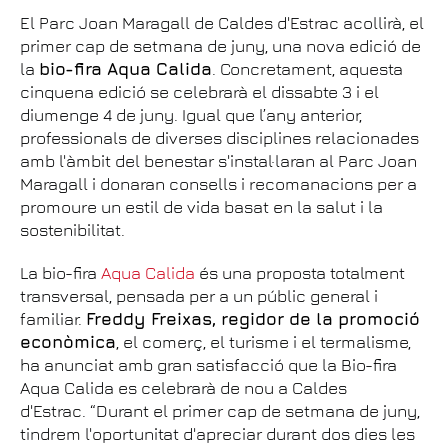
El Parc Joan Maragall de Caldes d'Estrac acollirà, el
primer cap de setmana de juny, una nova edició de
la
bio-fira Aqua Calida
. Concretament, aquesta
cinquena edició se celebrarà el dissabte 3 i el
diumenge 4 de juny. Igual que l’any anterior,
professionals de diverses disciplines relacionades
amb l'àmbit del benestar s'instal·laran al Parc Joan
Maragall i donaran consells i recomanacions per a
promoure un estil de vida basat en la salut i la
sostenibilitat.
La bio-fira
Aqua Calida
és una proposta totalment
transversal, pensada per a un públic general i
familiar.
Freddy Freixas, regidor de la promoció
econòmica
, el comerç, el turisme i el termalisme,
ha anunciat amb gran satisfacció que la Bio-fira
Aqua Calida es celebrarà de nou a Caldes
d'Estrac. “Durant el primer cap de setmana de juny,
tindrem l'oportunitat d'apreciar durant dos dies les