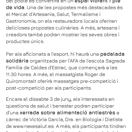
del poble es convertirà en un
espai vibrant i ple
de vida
. Una de les propostes més destacades és
el Mercat d'Artesania, Salut, Termalisme i
Gastronomia, on els restauradors locals oferiran
delicioses propostes culinàries. A més, artesans i
creadors també podran mostrar les seves obres i
productes únics.
Per als aficionats a l'esport, hi haurà una
pedalada
solidària
organitzada per l'AFA de l'escola Sagrada
Família de Caldes d'Estrac, que començarà a les
11.30 hores. A més, el massatgista Roger de
Quiromontalt oferirà massatges pre-competició i
post-competició per als participants.
Encara el dissabte 3 de juny, els interessats en
qüestions de salut i benestar podran participar
d'una
xerrada sobre alimentació antiestrès
a
càrrec de Victòria Garcia, Dra. en Biologia i Dietista
de www.nexesalut.es. A més, els participants tindran