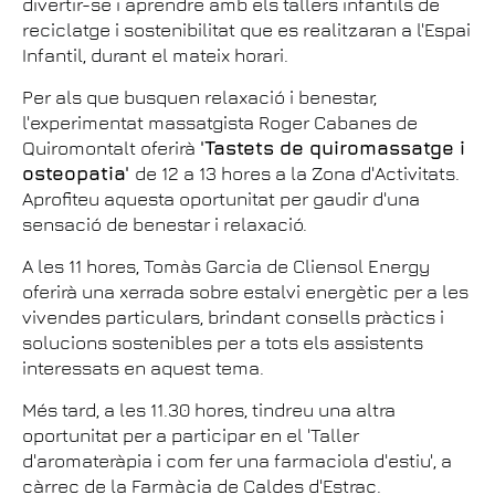
divertir-se i aprendre amb els tallers infantils de
reciclatge i sostenibilitat que es realitzaran a l'Espai
Infantil, durant el mateix horari.
Per als que busquen relaxació i benestar,
l'experimentat massatgista Roger Cabanes de
Quiromontalt oferirà
'Tastets de quiromassatge i
osteopatia'
de 12 a 13 hores a la Zona d'Activitats.
Aprofiteu aquesta oportunitat per gaudir d'una
sensació de benestar i relaxació.
A les 11 hores, Tomàs Garcia de Cliensol Energy
oferirà una xerrada sobre estalvi energètic per a les
vivendes particulars, brindant consells pràctics i
solucions sostenibles per a tots els assistents
interessats en aquest tema.
Més tard, a les 11.30 hores, tindreu una altra
oportunitat per a participar en el 'Taller
d'aromateràpia i com fer una farmaciola d'estiu', a
càrrec de la Farmàcia de Caldes d'Estrac.