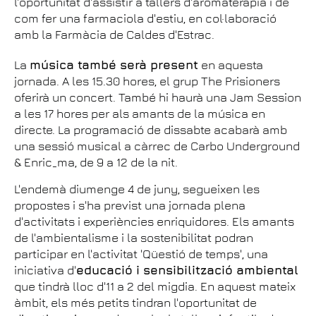
l'oportunitat d'assistir a tallers d'aromateràpia i de
com fer una farmaciola d'estiu, en col·laboració
amb la Farmàcia de Caldes d'Estrac.
La
música també serà present
en aquesta
jornada. A les 15.30 hores, el grup The Prisioners
oferirà un concert. També hi haurà una Jam Session
a les 17 hores per als amants de la música en
directe. La programació de dissabte acabarà amb
una sessió musical a càrrec de Carbo Underground
& Enric_ma, de 9 a 12 de la nit.
L'endemà diumenge 4 de juny, segueixen les
propostes i s'ha previst una jornada plena
d'activitats i experiències enriquidores. Els amants
de l'ambientalisme i la sostenibilitat podran
participar en l'activitat 'Qüestió de temps', una
iniciativa d'
educació i sensibilització ambiental
que tindrà lloc d'11 a 2 del migdia. En aquest mateix
àmbit, els més petits tindran l'oportunitat de