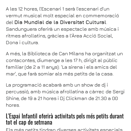
A les 12 hores, l'Escenari 1 serà l'escenari d'un
vermut musical molt especial en commemoració
del
Dia Mundial de la Diversitat Cultural
.
Sandunguera oferirà un espectacle amb música i
ritmes afrollatins, gràcies a l'Àrea Acció Social,
Dona i cultura.
A més, la Biblioteca de Can Milans ha organitzat un
contacontes, diumenge a les 17 h, dirigit al públic
familiar (de 2 a 11 anys): 'La sirena i els amics del
mar', que farà somiar als més petits de la casa.
La programació acabarà amb un show de dj i
percussió, amb música afrollatina a càrrec de Sergi
Shine, de 19 a 21 hores i Dj Clickman de 21.30 a 00
hores.
L'Espai Infantil oferirà activitats pels més petits durant
tot el cap de setmana
Els més petits tindran diverses activitats especials