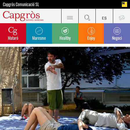
Capgròs Comunicació SL
Mataró
Maresme
Healthy
Enjoy
Negoci