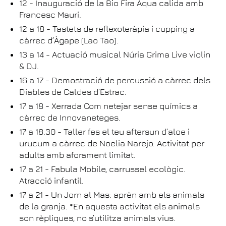
12 - Inauguració de la Bio Fira Aqua calida amb
Francesc Mauri.
12 a 18 - Tastets de reflexoteràpia i cupping a
càrrec d’Àgape (Lao Tao).
13 a 14 - Actuació musical Núria Grima Live violin
& DJ.
16 a 17 - Demostració de percussió a càrrec dels
Diables de Caldes d’Estrac.
17 a 18 - Xerrada Com netejar sense químics a
càrrec de Innovaneteges.
17 a 18.30 - Taller fes el teu aftersun d’aloe i
urucum a càrrec de Noelia Narejo. Activitat per
adults amb aforament limitat.
17 a 21 - Fabula Mobile, carrussel ecològic.
Atracció infantil.
17 a 21 - Un Jorn al Mas: aprèn amb els animals
de la granja. *En aquesta activitat els animals
son rèpliques, no s’utilitza animals vius.