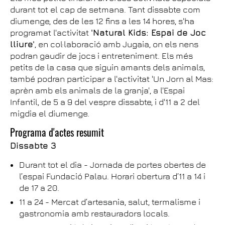
durant tot el cap de setmana. Tant dissabte com
diumenge, des de les 12 fins a les 14 hores, s'ha
programat l'activitat
'Natural Kids: Espai de Joc
lliure'
, en col·laboració amb Jugaia, on els nens
podran gaudir de jocs i entreteniment. Els més
petits de la casa que siguin amants dels animals,
també podran participar a l'activitat 'Un Jorn al Mas:
aprèn amb els animals de la granja', a l'Espai
Infantil, de 5 a 9 del vespre dissabte, i d'11 a 2 del
migdia el diumenge.
Programa d'actes resumit
Dissabte 3
Durant tot el dia - Jornada de portes obertes de
l’espai Fundació Palau. Horari obertura d’11 a 14 i
de 17 a 20.
11 a 24 - Mercat d’artesania, salut, termalisme i
gastronomia amb restauradors locals.