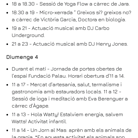
18 a 18.30 - Sessió de Yoga Flow a càrrec de Jara.
18.30 a 19 - Micro-xerrada “ Greixos si? greixos no?
a càrrec de Victòria Garcia, Doctora en biologia.
19 a 21 - Actuació musical amb DJ Carbo
Underground.
21 a 23 - Actuació musical amb DJ Henry Jones.
Diumenge 4
Durant el matí - Jornada de portes obertes de
l’espai Fundació Palau. Horari obertura d’11 a 14.
11 a 17 - Mercat d’artesania, salut, termalisme i
gastronomia amb estauradors locals. 11 a 12 -
Sessió de ioga i meditació amb Eva Berenguer a
càrrec d’Àgape.
11 a 13 - Hola Watty! Estalviem energia, salvem
Watts! Activitat infantil.
11 a 14 - Un Jorn al Mas: aprèn amb els animals de
la granja. *En aquesta activitat els animals son