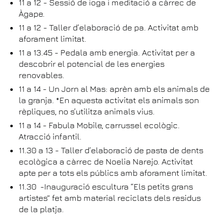
11 a 12 - Sessió de ioga i meditació a càrrec de
Àgape.
11 a 12 - Taller d’elaboració de pa. Activitat amb
aforament limitat.
11 a 13.45 - Pedala amb energia. Activitat per a
descobrir el potencial de les energies
renovables.
11 a 14 - Un Jorn al Mas: aprèn amb els animals de
la granja. *En aquesta activitat els animals son
rèpliques, no s’utilitza animals vius.
11 a 14 - Fabula Mobile, carrussel ecològic.
Atracció infantil.
11.30 a 13 - Taller d’elaboració de pasta de dents
ecològica a càrrec de Noelia Narejo. Activitat
apte per a tots els públics amb aforament limitat.
11.30 -Inauguració escultura “Els petits grans
artistes” fet amb material reciclats dels residus
de la platja.