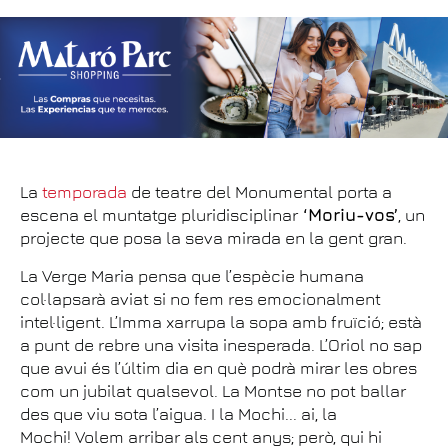
La
temporada
de teatre del Monumental porta a
escena el muntatge pluridisciplinar
‘Moriu-vos’
, un
projecte que posa la seva mirada en la gent gran.
La Verge Maria pensa que l’espècie humana
col·lapsarà aviat si no fem res emocionalment
intel·ligent. L’Imma xarrupa la sopa amb fruïció; està
a punt de rebre una visita inesperada. L’Oriol no sap
que avui és l’últim dia en què podrà mirar les obres
com un jubilat qualsevol. La Montse no pot ballar
des que viu sota l’aigua. I la Mochi... ai, la
Mochi! Volem arribar als cent anys; però, qui hi