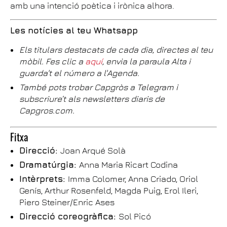
amb una intenció poètica i irònica alhora.
Les notícies al teu Whatsapp
Els titulars destacats de cada dia, directes al teu
mòbil. Fes clic a
aquí
, envia la paraula Alta i
guarda't el número a l'Agenda.
També pots trobar Capgròs a Telegram i
subscriure’t als newsletters diaris de
Capgros.com.
Fitxa
Direcció:
Joan Arqué Solà
Dramatúrgia:
Anna Maria Ricart Codina
Intèrprets:
Imma Colomer, Anna Criado, Oriol
Genís, Arthur Rosenfeld, Magda Puig, Erol Ileri,
Piero Steiner/Enric Ases
Direcció coreogràfica:
Sol Picó