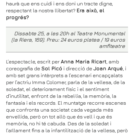
haurà que ens cuidi i ens doni un tracte digne,
respectant la nostra llibertat?
Era això, el
progrés?
Dissabte 25, a les 20h al Teatre Monumental
(la Riera, 169). Preu: 24 euros platea / 19 euros
amfiteatre
L’espectacle, escrit per
Anna Maria Ricart
, amb
coreografia de
Sol Picó
i direcció de
Joan Arqué
, i
amb set grans intèrprets a l’escenari encapçalats
per l’actriu Imma Colomer, parla de la vellesa, de la
soledat, el deteriorament físic i el sentiment
d’inutilitat, enfront de la rebel·lia, la memòria, la
fantasia i els records. El muntatge recorre escenes
que confronta una societat cada vegada més
envellida, però on tot allò que és vell i que és
memòria, no hi té cabuda. Des de la soledat i
l’aïllament fins a la infantilització de la vellesa, però