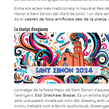
Entre els actes més tradicionals, hi haurà el Res d
Honor a Sant Zenon del dia 9 de juliol. I un dels a
és el
castell de focs artificials des de la platja
,
La imatge d'engjuany
La imatge de la Festa Major de Sant Zenon d’aques
l’arenyenc
Eloi Drechsel Bisbal
. És un artista dig
amb una passió innata pel món del disseny amb u
inclou treballs com a tècnic audiovisual, dissenyador