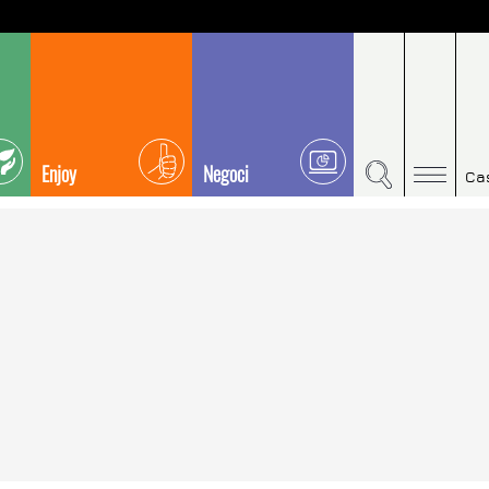
Enjoy
Negoci
Ca