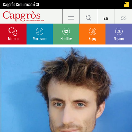
Capgròs Comunicació SL
Mataró
Maresme
Healthy
Enjoy
Negoci