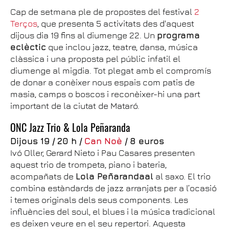
Cap de setmana ple de propostes del festival
2
Terços
, que presenta 5 activitats des d'aquest
dijous dia 19 fins al diumenge 22. Un
programa
eclèctic
que inclou jazz, teatre, dansa, música
clàssica i una proposta pel públic infatil el
diumenge al migdia. Tot plegat amb el compromís
de donar a conèixer nous espais com patis de
masia, camps o boscos i reconèixer-hi una part
important de la ciutat de Mataró.
ONC Jazz Trio & Lola Peñaranda
Dijous 19 / 20 h /
Can Noè
/ 8 euros
Ivó Oller, Gerard Nieto i Pau Casares presenten
aquest trio de trompeta, piano i bateria,
acompañats de
Lola Peñarandaal
al saxo. El trio
combina estàndards de jazz arranjats per a l’ocasió
i temes originals dels seus components. Les
influències del soul, el blues i la música tradicional
es deixen veure en el seu repertori. Aquesta