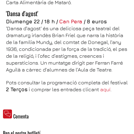
Carta Alimentària de Mataró.
'Dansa d'agost'
Diumenge 22 / 18 h /
Can Pera
/ 8 euros
'Dansa d'agost' és una deliciosa peça teatral del
dramaturg irlandès Brian Friel que narra la història
de la família Mundy, del comtat de Donegal, l'any
1936, condicionada per la força de la tradició, el pes
de la religió, i l’ofec d’estigmes, creences i
supersticions. Un muntatge dirigit per Ferran Farré
Aguilà a càrrec d'alumnes de l'Aula de Teatre.
Pots consultar la programació completa del festival
2 Terços
i comprar les entrades clicant
aquí
.
Comenta
Rep el nostre butlletí