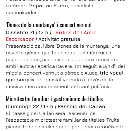
a càrrec d’
Espartac Peran,
periodista i
comunicador.
'Dones de la muntanya' i concert vermut
Dissabte 21 / 12 h /
Jardins de l'Antic
Escorxador
/ Activitat gratuïta
Presentació del llibre 'Dones de la muntanya', una
novel·la gràfica que fa un retrat del món rural i
pagès pirinenc, amb mirada de gènere, i conversa
amb l’autora Federica Ravera. Tot seguit, a 3/4 d'1 del
migdia, concert vermut a càrrec d'Aluca,
trio vocal
que so
rgeix de l'amistat viscuda a través de la
música, més concretament, del cant polifònic.
Microteatre familiar i gastronòmic de titelles
Diumenge 22 / 13 h /
Passeig del Callao
El passeig del Callao serà l'escenari de
l'espectacle microteatre familiar de titelles 'Fruita
picada fa bona melmelada!', per donar a conèixer la