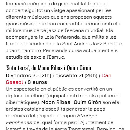
formació enèrgica i de gran qualitat fa que el
concert sigui tot un viatge apassionant per les
diferents músiques que ens proposen aquests
grans músics que han compartit escenari amb els
millors músics de jazz de l’escena mundial. Els
acompanyarà la Lola Peñaranda, que milita a les
files de l’escuderia de la Sant Andreu Jazz Band de
Joan Chamorro. Peñaranda cursa actualment els
estudis de saxo a l’Esmuc.
'Sota terra', de Moon Ribas i Quim Giron
Divendres 20 (21h) i dissabte 21 (20h) /
Can
Gassol
/ 8 euros
Un espectacle on el públic es convertirà en un
explorador cíborg (equipat amb frontals i polseres
cibernètiques).
Moon Ribas
i
Quim Girón
són els
artistes catalans escollits per crear la peça
escènica del projecte europeu
Stronger
Peripheries
, del qual forma part l'Ajuntament de
Mataró a través de la Xarxa Transversal. Benvinguda