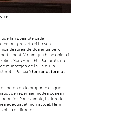
lofré
 que fan possible cada
ectament greixats si bé van
nàmica després de dos anys però
 participant. Veiem que hi ha ànims i
explica Marc Abril. Els Pastorets no
de muntatges de la Sala. Els
astorets. Per això
tornar al format
, es noten en la proposta d’aquest
 hagut de repensar moltes coses i
oden fer. Per exemple, la durada
més adequat al món actual. Hem
xplica el director.