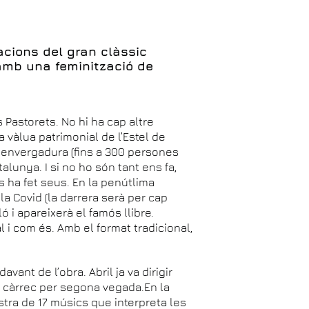
cions del gran clàssic
 amb una feminització de
 Pastorets. No hi ha cap altre
a vàlua patrimonial de l’Estel de
r envergadura (fins a 300 persones
talunya. I si no ho són tant ens fa,
s ha fet seus. En la penútlima
 la Covid (la darrera serà per cap
ó i apareixerà el famós llibre.
tal i com és. Amb el format tradicional,
avant de l’obra. Abril ja va dirigir
 fa càrrec per segona vegada.En la
stra de 17 músics que interpreta les