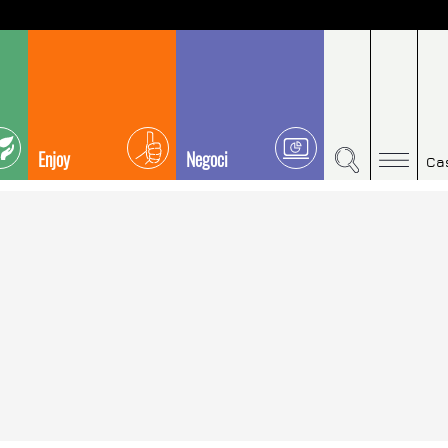
Enjoy
Negoci
Ca