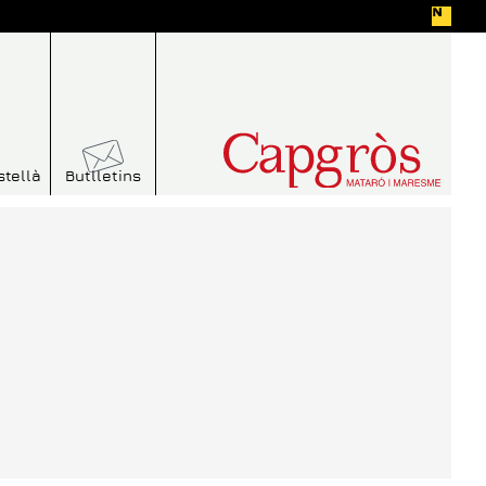
stellà
Butlletins