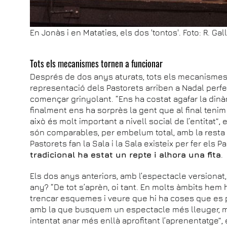
En Jonàs i en Mataties, els dos 'tontos'. Foto: R. Gal
Tots els mecanismes tornen a funcionar
Després de dos anys aturats, tots els mecanismes
representació dels Pastorets arriben a Nadal perf
començar grinyolant. “Ens ha costat agafar la di
finalment ens ha sorprès la gent que al final tenim
això és molt important a nivell social de l’entitat”, 
són comparables, per embelum total, amb la resta 
Pastorets fan la Sala i la Sala existeix per fer els P
tradicional ha estat un repte i alhora una fita
.
Els dos anys anteriors, amb l’espectacle versionat
any? “De tot s’aprèn, oi tant. En molts àmbits hem
trencar esquemes i veure que hi ha coses que es p
amb la que busquem un espectacle més lleuger, 
intentat anar més enllà aprofitant l’aprenentatge”, e