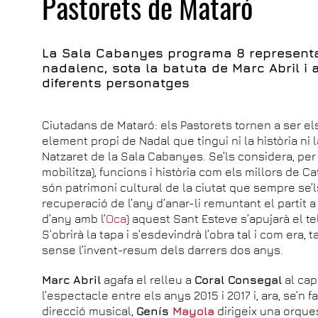
Pastorets de Mataró
La Sala Cabanyes programa 8 representa
nadalenc, sota la batuta de Marc Abril i
diferents personatges
Ciutadans de Mataró: els Pastorets tornen a ser els
element propi de Nadal que tingui ni la història ni l
Natzaret de la Sala Cabanyes. Se’ls considera, pe
mobilitza), funcions i història com els millors de Ca
són patrimoni cultural de la ciutat que sempre se’l
recuperació de l’any d’anar-li remuntant el partit a
d’any amb l’
Oca
) aquest Sant Esteve s’apujarà el tel
S’obrirà la tapa i s’esdevindrà l’obra tal i com era, 
sense l’invent-resum dels darrers dos anys.
Marc Abril
agafa el relleu a
Coral Consegal
al capd
l’espectacle entre els anys 2015 i 2017 i, ara, se’n
direcció musical,
Genís
Mayola
dirigeix una orque