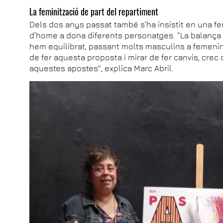
La feminització de part del repartiment
Dels dos anys passat també s’ha insistit en una fe
d’home a dona diferents personatges. “La balança
hem equilibrat, passant molts masculins a femenins
de fer aquesta proposta i mirar de fer canvis, crec
aquestes apostes”, explica Marc Abril.