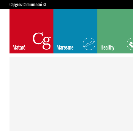
Capgròs Comunicació SL
Mataró
Maresme
Healthy