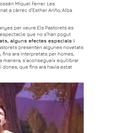
 mossèn Miquel Ferrer. Les
at a càrrec d’Esther Ariño, Alba
banyes per veure Els Pastorets es
l’espectacle que no s’han pogut
ats, alguns efectes especials i
Pastorets presenten algunes novetats
 fins ara interpretats per homes,
a manera, s’aconsegueix equilibrar
dones, que fins ara havia estat