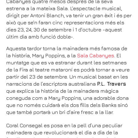
Cabanyes quatre mesos després de la seva
estrena a la mateixa Sala. L'espectacle musical,
dirigit per Antoni Blanch, va tenir un gran èxit i és per
això que se'n faran cinc representacions més els
dies 23, 24, 30 de setembre i 1 d'octubre -aquest
últim dia amb funció doble-.
Aquesta tardor torna la mainadera més famosa de
la història, Mary Poppins, a la
Sala Cabanyes
. El
muntatge que es va estranar durant les setmanes
de la Fira al teatre mataroní es podrà tornar a veure
partir del 23 de setembre. Un musical basat en les
narracions de l’escriptora australiana
P.L. Travers
que explica la història de la mainadera màgica
coneguda com a Mary Poppins, una adorable dona
que no només cuidarà els dos fills dels Banks sinó
que també portarà un bri d'aire fresc a la llar.
Coral Consegal es posa en la pell d’una peculiar
mainadera que revolucionarà el dia a dia de la