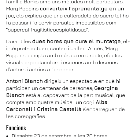
família Banks amb uns mètodes molt particulars.
Mary Poppins
converteix l’aprenentatge en un
joc
, els explica que una culleradeta de sucre tot ho
fa passar i fa servir paraules impossibles com
“supercalifragilisticoespialidosus”.
Durant les
dues hores que dura el muntatge
, els
intèrprets actuen, canten i ballen. A més, 'Mary
Poppins' compta amb música en directe, efectes
visuals espectaculars i escenes amb desenes
d’actors i actrius a l’escenari.
Antoni Blanch
dirigeix un espectacle en què hi
participen un centenar de persones;
Georgina
Blanch
està al capdavant de la part musical, que
compta amb quatre músics i un cor; i
Alba
Carbonell i Cristina Castellà
s’encarreguen de
les coreografies.
Funcions
Dissabte 23 de setembre, a les 20 hores