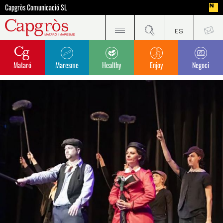
Capgròs Comunicació SL
Mataró
Maresme
Healthy
Enjoy
Negoci