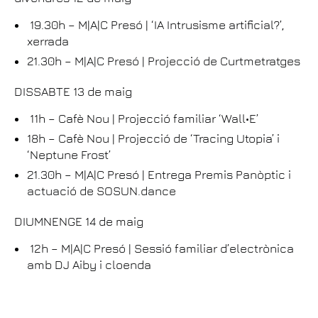
19.30h – M|A|C Presó | ‘IA Intrusisme artificial?’,
xerrada
21.30h – M|A|C Presó | Projecció de Curtmetratges
DISSABTE 13 de maig
11h – Cafè Nou | Projecció familiar ‘Wall•E’
18h – Cafè Nou | Projecció de ‘Tracing Utopia’ i
‘Neptune Frost’
21.30h – M|A|C Presó | Entrega Premis Panòptic i
actuació de SOSUN.dance
DIUMNENGE 14 de maig
12h – M|A|C Presó | Sessió familiar d’electrònica
amb DJ Aiby i cloenda