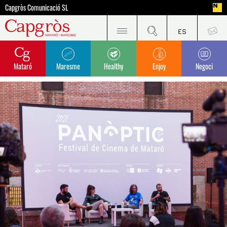
Capgròs Comunicació SL
Mataró
Maresme
Healthy
Enjoy
Negoci