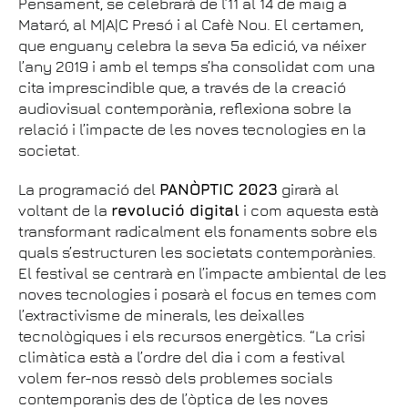
Pensament, se celebrarà de l’11 al 14 de maig a
Mataró, al M|A|C Presó i al Cafè Nou. El certamen,
que enguany celebra la seva 5a edició, va néixer
l’any 2019 i amb el temps s’ha consolidat com una
cita imprescindible que, a través de la creació
audiovisual contemporània, reflexiona sobre la
relació i l’impacte de les noves tecnologies en la
societat.
La programació del
PANÒPTIC 2023
girarà al
voltant de la
revolució digital
i com aquesta està
transformant radicalment els fonaments sobre els
quals s’estructuren les societats contemporànies.
El festival se centrarà en l’impacte ambiental de les
noves tecnologies i posarà el focus en temes com
l’extractivisme de minerals, les deixalles
tecnològiques i els recursos energètics. “La crisi
climàtica està a l’ordre del dia i com a festival
volem fer-nos ressò dels problemes socials
contemporanis des de l’òptica de les noves