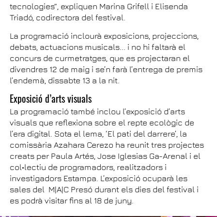
tecnologies”, expliquen Marina Grifell i Elisenda
Triadó, codirectora del festival.
La programació inclourà exposicions, projeccions,
debats, actuacions musicals... i no hi faltarà el
concurs de curmetratges, que es projectaran el
divendres 12 de maig i se’n farà l’entrega de premis
l’endemà, dissabte 13 a la nit.
Exposició d’arts visuals
La programació també inclou l’exposició d’arts
visuals que reflexiona sobre el repte ecològic de
l’era digital. Sota el lema, ‘El pati del darrere’, la
comissària Azahara Cerezo ha reunit tres projectes
creats per Paula Artés, Jose Iglesias Ga-Arenal i el
col•lectiu de programadors, realitzadors i
investigadors Estampa. L’exposició ocuparà les
sales del M|A|C Presó durant els dies del festival i
es podrà visitar fins al 18 de juny.