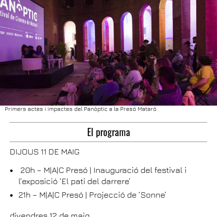
Primers actes i impactes del Panòptic a la Presó Mataró
El programa
DIJOUS 11 DE MAIG
20h – M|A|C Presó | Inauguració del festival i
l’exposició ‘El pati del darrere’
21h – M|A|C Presó | Projecció de ‘Sonne’
divendres 12 de maig