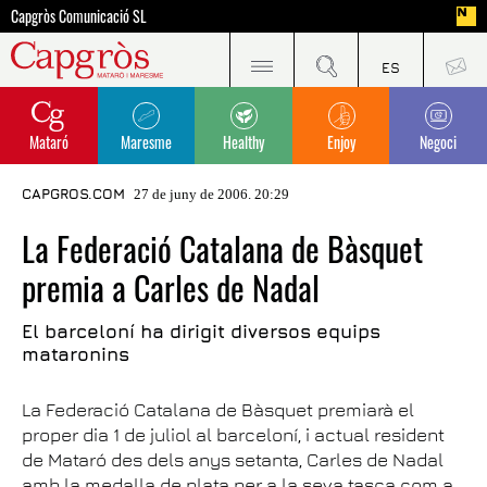
Capgròs Comunicació SL
Mataró
Maresme
Healthy
Enjoy
Negoci
CAPGROS.COM
27 de juny de 2006. 20:29
La Federació Catalana de Bàsquet
premia a Carles de Nadal
El barceloní ha dirigit diversos equips
mataronins
La Federació Catalana de Bàsquet premiarà el
proper dia 1 de juliol al barceloní, i actual resident
de Mataró des dels anys setanta, Carles de Nadal
amb la medalla de plata per a la seva tasca com a