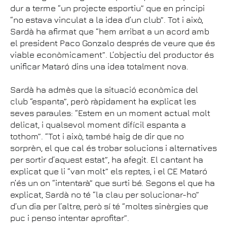
dur a terme “un projecte esportiu” que en principi
“no estava vinculat a la idea d’un club”. Tot i això,
Sardà ha afirmat que “hem arribat a un acord amb
el president Paco Gonzalo després de veure que és
viable econòmicament”. L’objectiu del productor és
unificar Mataró dins una idea totalment nova.
Sardà ha admès que la situació econòmica del
club “espanta”, però ràpidament ha explicat les
seves paraules: “Estem en un moment actual molt
delicat, i qualsevol moment difícil espanta a
tothom”. “Tot i això, també haig de dir que no
sorprèn, el que cal és trobar solucions i alternatives
per sortir d’aquest estat”, ha afegit. El cantant ha
explicat que li “van molt” els reptes, i el CE Mataró
n’és un on “intentarà” que surti bé. Segons el que ha
explicat, Sardà no té “la clau per solucionar-ho”
d’un dia per l’altre, però sí té “moltes sinèrgies que
puc i penso intentar aprofitar”.