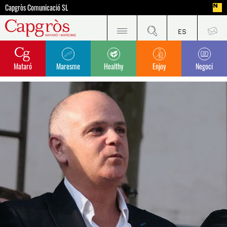
Capgròs Comunicació SL
Mataró
Maresme
Healthy
Enjoy
Negoci