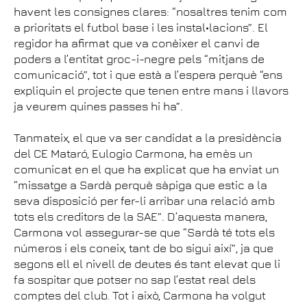
havent les consignes clares: “nosaltres tenim com
a prioritats el futbol base i les instal•lacions”. El
regidor ha afirmat que va conèixer el canvi de
poders a l’entitat groc-i-negre pels “mitjans de
comunicació”, tot i que està a l’espera perquè “ens
expliquin el projecte que tenen entre mans i llavors
ja veurem quines passes hi ha”.
Tanmateix, el que va ser candidat a la presidència
del CE Mataró, Eulogio Carmona, ha emès un
comunicat en el que ha explicat que ha enviat un
“missatge a Sardà perquè sàpiga que estic a la
seva disposició per fer-li arribar una relació amb
tots els creditors de la SAE”. D’aquesta manera,
Carmona vol assegurar-se que “Sardà té tots els
números i els coneix, tant de bo sigui així”, ja que
segons ell el nivell de deutes és tant elevat que li
fa sospitar que potser no sap l’estat real dels
comptes del club. Tot i això, Carmona ha volgut