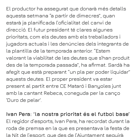
El productor ha assegurat que donarà més detalls
aquesta setmana “a partir de dimecres”, quan
estarà ja planificada l’oficialitat del canvi de
direcció. El futur president té clares algunes
prioritats, com els deutes amb els treballadors i
jugadors actuals i les denúncies dels integrants de
la plantilla de la temporada anterior. “Estem
valorant la viabilitat de les deutes que s’han produït
des de la temporada passada”, ha afirmat. Sardà ha
afegit que està preparant “un pla per poder liquidar”
aquests deutes. El proper president va estar
present al partit entre CE Mataró i Banyoles junt
amb la cantant Rebeca, coneguda per la canço
'Duro de pelar'.
Ivan Pera: ‘la nostra prioritat és el futbol base’
El regidor d’esports, Ivan Pera, ha recordat durant la
roda de premsa en la que es presentava la festa de
la Nit de l’esport, que des de l’Ajuntament seguirà