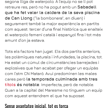
segona lliga de waterpolo. A l’equip no se li pot
retreure res, però no ha pogut amb un
Sabadell
que ha fet valer la caldera de la seva piscina
de Can Llong
(“la bombonera”, en diuen) i
segurament també la major experiència en partits
com aquest: tercer d’una final històrica que enalteix
el waterpolo femení català i espanyol fins i tot més
amunt d’on ja estava.
Tots els factors han jugat. Els dos partits anteriors,
les polèmiques naturals i infundades, la piscina, tot.
Ha estat un cúmul de circumstàncies barrejades i
explosives que han acabat per ofegar un equipàs
com l’stm CN Mataró. Avui predominen les males
cares però
la temporada culminada amb tres
títols
és notable
. Imperfecta, però de notable.
Quan a la capital del Maresme no tinguem un equip
com aquest entendrem el que ha suposat.
Sense avantatge inicial, tot es torça