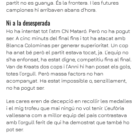
partit no es guanya. És la frontera. I les futures
campiones hi arribaven abans d’hora.
Ni a la desesperada
Ho ha intentat tot l’stm CN Mataró. Però no ha pogut
ser. A cinc minuts del final fins i tot ha atacat amb
Blanca Colominas per generar superioritat. Un cop
ha anat bé però el partit estava tocat, ja. L’equip no
s’ha enfonsat, ha estat digne, competitiu fins al final.
Van de Kraats dos cops i l’Anni hi han posat els gols,
totes l’orgull. Però massa factors no han
acompanyat. Ha estat impossible o, senzillament,
no ha pogut ser.
Les cares eren de decepció en recollir les medalles
i el mig trofeu que mai ningú no vol tenir. L’eufòria
vallesana com a millor equip del país contrastava
amb l’orgull ferit de qui ha demostrat que també ho
pot ser.