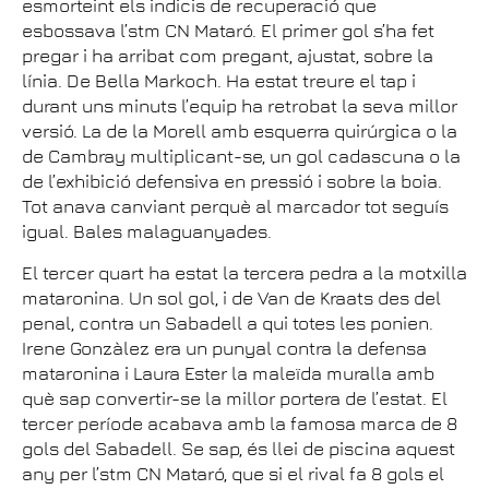
esmorteint els indicis de recuperació que
esbossava l’stm CN Mataró. El primer gol s’ha fet
pregar i ha arribat com pregant, ajustat, sobre la
línia. De Bella Markoch. Ha estat treure el tap i
durant uns minuts l’equip ha retrobat la seva millor
versió. La de la Morell amb esquerra quirúrgica o la
de Cambray multiplicant-se, un gol cadascuna o la
de l’exhibició defensiva en pressió i sobre la boia.
Tot anava canviant perquè al marcador tot seguís
igual. Bales malaguanyades.
El tercer quart ha estat la tercera pedra a la motxilla
mataronina. Un sol gol, i de Van de Kraats des del
penal, contra un Sabadell a qui totes les ponien.
Irene Gonzàlez era un punyal contra la defensa
mataronina i Laura Ester la maleïda muralla amb
què sap convertir-se la millor portera de l’estat. El
tercer període acabava amb la famosa marca de 8
gols del Sabadell. Se sap, és llei de piscina aquest
any per l’stm CN Mataró, que si el rival fa 8 gols el