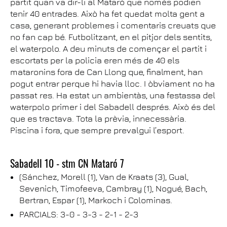
partit quan va dir-li al Mataró que només podien
tenir 40 entrades. Això ha fet quedat molta gent a
casa, generant problemes i comentaris creuats que
no fan cap bé. Futbolitzant, en el pitjor dels sentits,
el waterpolo. A deu minuts de començar el partit i
escortats per la policia eren més de 40 els
mataronins fora de Can Llong que, finalment, han
pogut entrar perque hi havia lloc. I òbviament no ha
passat res. Ha estat un ambientàs, una festassa del
waterpolo primer i del Sabadell després. Això és del
que es tractava. Tota la prèvia, innecessària.
Piscina i fora, que sempre prevalgui l’esport.
Sabadell 10 - stm CN Mataró 7
(Sánchez, Morell (1), Van de Kraats (3), Gual,
Sevenich, Timofeeva, Cambray (1), Nogué, Bach,
Bertran, Espar (1), Markoch i Colominas.
PARCIALS: 3-0 - 3-3 - 2-1 - 2-3