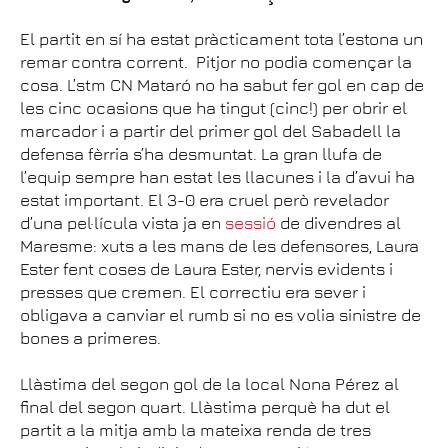
El partit en sí ha estat pràcticament tota l’estona un
remar contra corrent. Pitjor no podia començar la
cosa. L’stm CN Mataró no ha sabut fer gol en cap de
les cinc ocasions que ha tingut (cinc!) per obrir el
marcador i a partir del primer gol del Sabadell la
defensa fèrria s’ha desmuntat. La gran llufa de
l’equip sempre han estat les llacunes i la d’avui ha
estat important. El 3-0 era cruel però revelador
d’una pel·lícula vista ja en
sessió
de divendres al
Maresme: xuts a les mans de les defensores, Laura
Ester fent coses de Laura Ester, nervis evidents i
presses que cremen. El correctiu era sever i
obligava a canviar el rumb si no es volia sinistre de
bones a primeres.
Llàstima del segon gol de la local Nona Pérez al
final del segon quart. Llàstima perquè ha dut el
partit a la mitja amb la mateixa renda de tres