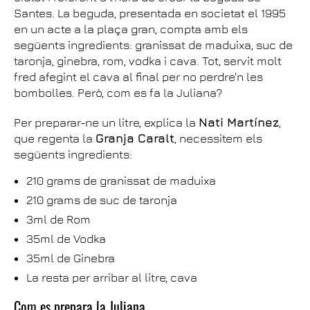
Santes. La beguda, presentada en societat el 1995
en un acte a la plaça gran, compta amb els
següents ingredients: granissat de maduixa, suc de
taronja, ginebra, rom, vodka i cava. Tot, servit molt
fred afegint el cava al final per no perdre'n les
bombolles. Però, com es fa la Juliana?
Per preparar-ne un litre, explica la
Nati Martínez
,
que regenta la
Granja Caralt
, necessitem els
següents ingredients:
210 grams de granissat de maduixa
210 grams de suc de taronja
3ml de Rom
35ml de Vodka
35ml de Ginebra
La resta per arribar al litre, cava
Com es prepara la Juliana