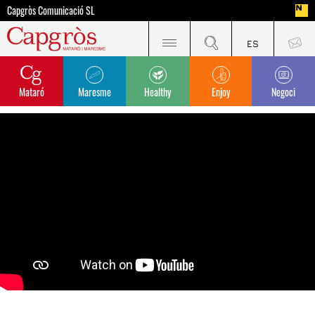
Capgròs Comunicació SL
Mataró
Maresme
Healthy
Enjoy
Negoci