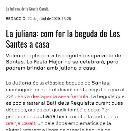
La Juliana, de la Granja Caralt.
REDACCIÓ
22 de juliol de 2020. 13:28
La juliana: com fer la beguda de Les
Santes a casa
Videorecepta per a la beguda inseparable de
Santes. La Festa Major no se celebrarà, però
podrem brindar amb juliana a casa.
La
Juliana
és la clàssica beguda de
Santes
,
mantinguda en secret durant molts anys fins que al
2015
es va destapar la seva fórmula
. La beguda que
es podia tastar al
Ball dels Requisits
durant dues
dècades, ara es pot gaudir també a casa. Per
preparar una
Juliana
hem trucat a la porta de la
Granja Caralt,
un dels llocs emblemàtics de la
ciutat i referent a l'hora de crear la beguda de