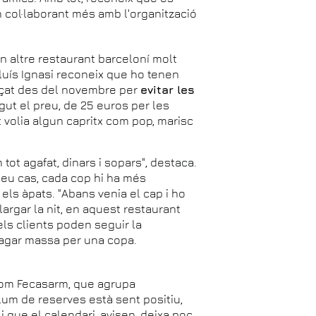
 col·laborant més amb l'organització
un altre restaurant barceloní molt
Lluís Ignasi reconeix que ho tenen
nçat des del novembre per
evitar les
ut el preu, de 25 euros per les
volia algun capritx com pop, marisc
 tot agafat, dinars i sopars", destaca.
 seu cas, cada cop hi ha més
ls àpats. "Abans venia el cap i ho
largar la nit, en aquest restaurant
els clients poden seguir la
pagar massa per una copa.
 com Fecasarm, que agrupa
lum de reserves està sent positiu,
 que el calendari, avisen, deixa poc