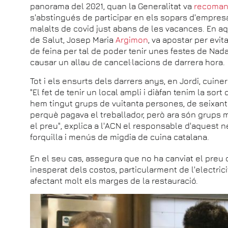
panorama del 2021, quan la Generalitat va
recoman
s'abstingués de participar en els sopars d'empresa
malalts de covid just abans de les vacances. En aq
de Salut, Josep Maria
Argimon
, va apostar per ev
de feina per tal de poder tenir unes festes de Nada
causar un allau de cancel·lacions de darrera hora.
Tot i els ensurts dels darrers anys, en Jordi, cuine
"El fet de tenir un local ampli i diàfan tenim la so
hem tingut grups de vuitanta persones, de seixant
perquè pagava el treballador, però ara són grups 
el preu", explica a l'ACN el responsable d'aquest 
forquilla i menús de migdia de cuina catalana.
En el seu cas, assegura que no ha canviat el preu 
inesperat dels costos, particularment de l'electrici
afectant molt els marges de la restauració.