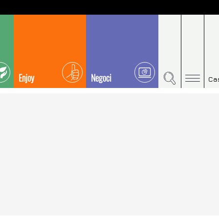
Enjoy
Negoci
Ca