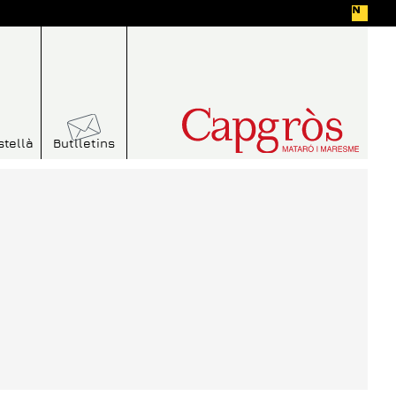
stellà
Butlletins