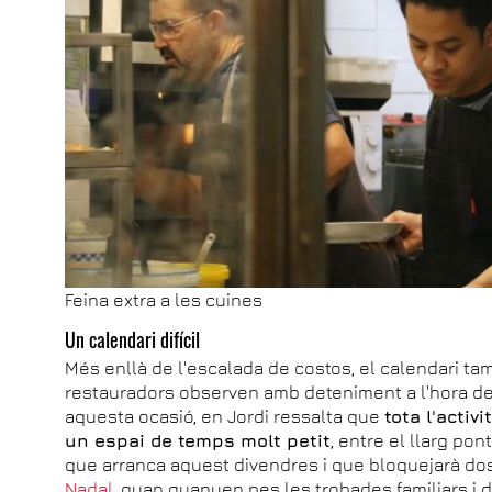
Feina extra a les cuines
Un calendari difícil
Més enllà de l'escalada de costos, el calendari t
restauradors observen amb deteniment a l'hora de 
aquesta ocasió, en Jordi ressalta que
tota l'acti
un espai de temps molt petit
, entre el llarg pon
que arranca aquest divendres i que bloquejarà dos
Nadal
, quan guanyen pes les trobades familiars i 