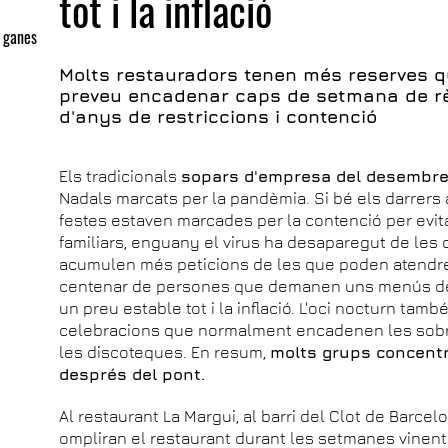
tot i la inflació
é ganes
Molts restauradors tenen més reserves qu
preveu encadenar caps de setmana de r
d'anys de restriccions i contenció
Els tradicionals
sopars d'empresa del desembr
Nadals marcats per la pandèmia. Si bé els darrers
festes estaven marcades per la contenció per evit
familiars, enguany el virus ha desaparegut de les 
acumulen més peticions de les que poden atendre. R
centenar de persones que demanen uns menús de 
un preu estable tot i la inflació. L'oci nocturn t
celebracions que normalment encadenen les sobret
les discoteques. En resum,
molts grups concentr
després del pont.
Al restaurant La Margui, al barri del Clot de Barce
ompliran el restaurant durant les setmanes vinent