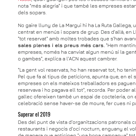
nota "més alegria" i que també les empreses estan
dels sopars.
No gaire lluny de La Margui hi ha La Ruta Gallega, 
centrat en menús i sopars de grup. Des d'allà, en 
"tot reservat" amb moltes trobades que s'han ava
sales plenes i els preus més cars.
"Hem manting
empreses, només ha canviat algun menú si la gent 
o gambes", explica a l'ACN aquest cambrer.
"La gent vol reservats, ho han reservat tot, ho tenim
Pel que fa al tipus de peticions, apunta que, en el
empreses on els mateixos treballadors es paguen e
reservava i ho pagava ell tot", recorda. Per poder al
gallec ofereixen també un espai de cocteleria, on 
celebració sense haver-se de moure, fer cues ni 
Superar el 2019
Des del punt de vista d'organitzacions patronals
restaurants i negocis d'oci nocturn, enguany el vo
de manera que anticipen "una bona campanya" tot i