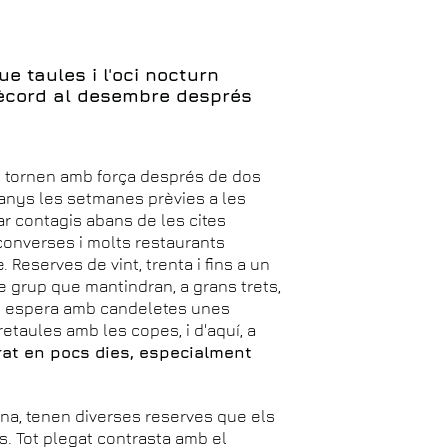
e taules i l'oci nocturn
ècord al desembre després
e
tornen amb força després de dos
 anys les setmanes prèvies a les
ar contagis abans de les cites
converses i molts restaurants
eserves de vint, trenta i fins a un
grup que mantindran, a grans trets,
ambé espera amb candeletes unes
aules amb les copes, i d'aquí, a
at en pocs dies, especialment
lona, tenen diverses reserves que els
s. Tot plegat contrasta amb el