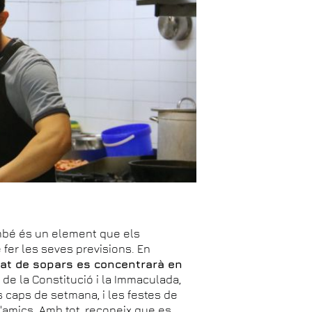
ambé és un element que els
fer les seves previsions. En
vitat de sopars es concentrarà en
t de la Constitució i la Immaculada,
 caps de setmana, i les festes de
d'amics. Amb tot, reconeix que es