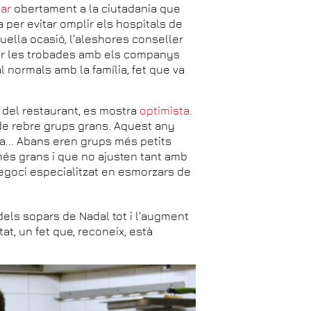
ar
obertament a la ciutadania que
 per evitar omplir els hospitals de
uella ocasió, l'aleshores conseller
itar les trobades amb els companys
l normals amb la família, fet que va
r del restaurant, es mostra
optimista
.
rt de rebre grups grans. Aquest any
a... Abans eren grups més petits
més grans i que no ajusten tant amb
negoci especialitzat en esmorzars de
dels sopars de Nadal tot i l'augment
tat, un fet que, reconeix, està