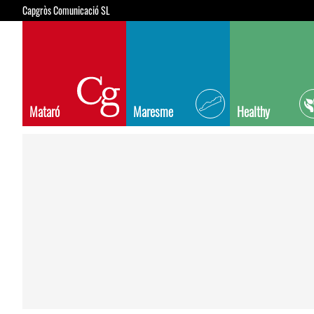
Capgròs Comunicació SL
Mataró
Maresme
Healthy