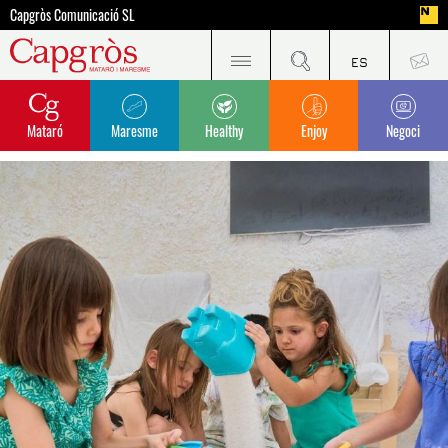
Capgròs Comunicació SL
Mataró
Maresme
Healthy
Enjoy
Negoci