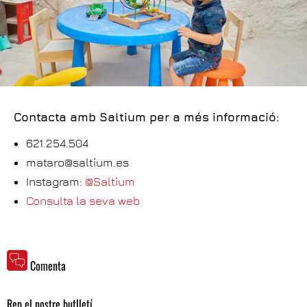
Contacta amb Saltium per a més informació:
621.254.504
mataro@saltium.es
Instagram:
@Saltium
Consulta la seva web
Comenta
Rep el nostre butlletí