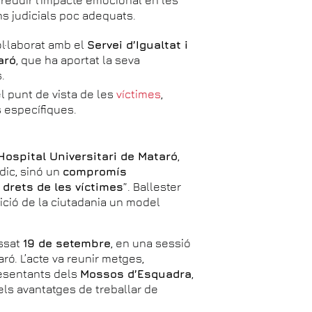
ns judicials poc adequats.
ol·laborat amb el
Servei d’Igualtat i
aró
, que ha aportat la seva
.
el punt de vista de les
víctimes
,
 específiques.
’Hospital Universitari de Mataró
,
ic, sinó un
compromís
s drets de les víctimes
”. Ballester
sició de la ciutadania un model
assat
19 de setembre
, en una sessió
aró. L’acte va reunir metges,
resentants dels
Mossos d’Esquadra
,
els avantatges de treballar de