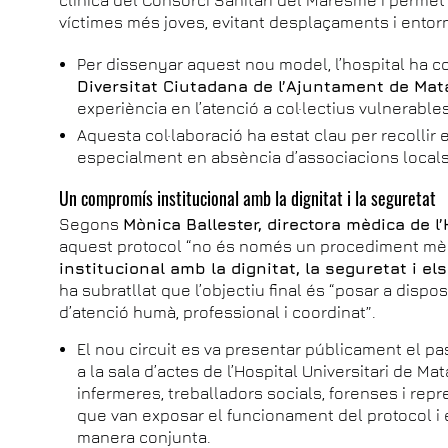
víctimes més joves, evitant desplaçaments i entor
Per dissenyar aquest nou model, l’hospital ha c
Diversitat Ciutadana de l’Ajuntament de Mat
experiència en l’atenció a col·lectius vulnerables
Aquesta col·laboració ha estat clau per recollir 
especialment en absència d’associacions locals
Un compromís institucional amb la dignitat i la seguretat
Segons
Mònica Ballester, directora mèdica de l
aquest protocol “no és només un procediment mèd
institucional amb la dignitat, la seguretat i el
ha subratllat que l’objectiu final és “posar a dispo
d’atenció humà, professional i coordinat”.
El nou circuit es va presentar públicament el p
a la sala d’actes de l’Hospital Universitari de Mat
infermeres, treballadors socials, forenses i rep
que van exposar el funcionament del protocol i 
manera conjunta.