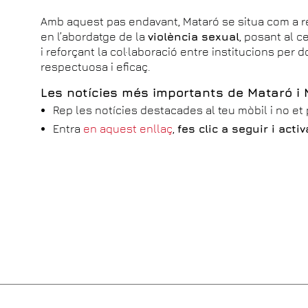
Amb aquest pas endavant, Mataró se situa com a r
en l’abordatge de la
violència sexual
, posant al c
i reforçant la col·laboració entre institucions per 
respectuosa i eficaç.
Les notícies més importants de Mataró i
Rep les notícies destacades al teu mòbil i no et
Entra
en aquest enllaç
,
fes clic a seguir i act