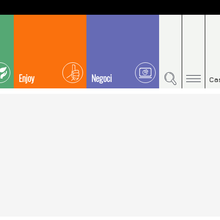
Enjoy
Negoci
Ca