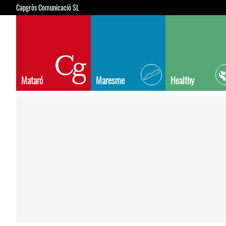
Capgròs Comunicació SL
Mataró
Maresme
Healthy