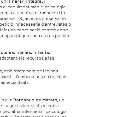
r un
itinerari integral i
ns al seguiment mèdic, psicològic i
com a eix central el respecte i la
aresme, l’objectiu és preservar en
repetició innecessària d’entrevistes o
leix una coordinació estreta entre
assegurant que cada cas es gestioni
a
dones, homes, infants,
 adaptant els recursos a les
, amb tractament de lesions
sexual i d’embarassos no desitjats,
 especialitzats.
ió a la
Barnahus de Mataró
, un
 segur i adaptat als infants i
ediatria, infermeria i psicologia
 reduir l’impacte emocional en les