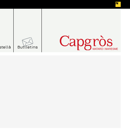
stellà
Butlletins