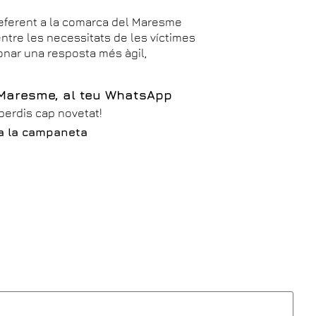
eferent a la comarca del Maresme
entre les necessitats de les víctimes
donar una resposta més àgil,
 Maresme, al teu WhatsApp
 perdis cap novetat!
iva la campaneta