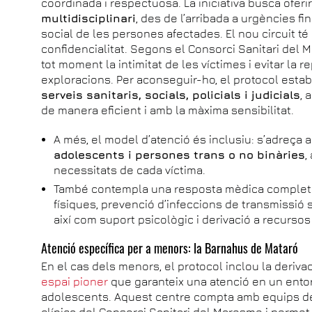
coordinada i respectuosa. La iniciativa busca oferi
multidisciplinari
, des de l’arribada a urgències fi
social de les persones afectades. El nou circuit té 
confidencialitat. Segons el Consorci Sanitari del M
tot moment la intimitat de les víctimes i evitar la 
exploracions. Per aconseguir-ho, el protocol estab
serveis sanitaris, socials, policials i judicials
, 
de manera eficient i amb la màxima sensibilitat.
A més, el model d’atenció és inclusiu: s’adreça 
adolescents i persones trans o no binàries
,
necessitats de cada víctima.
També contempla una resposta mèdica completa
físiques, prevenció d’infeccions de transmissió 
així com suport psicològic i derivació a recursos
Atenció específica per a menors: la Barnahus de Mataró
En el cas dels menors, el protocol inclou la derivac
espai pioner
que garanteix una atenció en un entorn
adolescents. Aquest centre compta amb equips de p
clínica del Consorci Sanitari del Maresme i permet