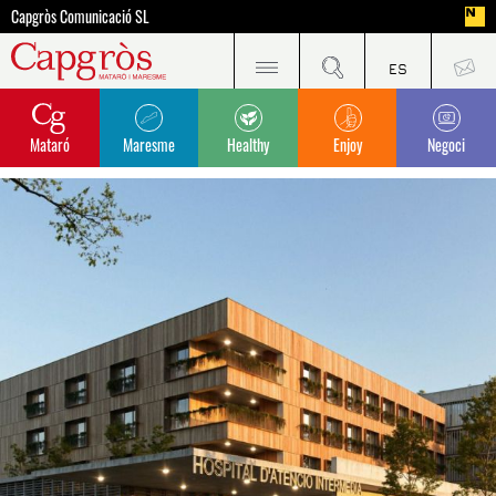
Capgròs Comunicació SL
Mataró
Maresme
Healthy
Enjoy
Negoci