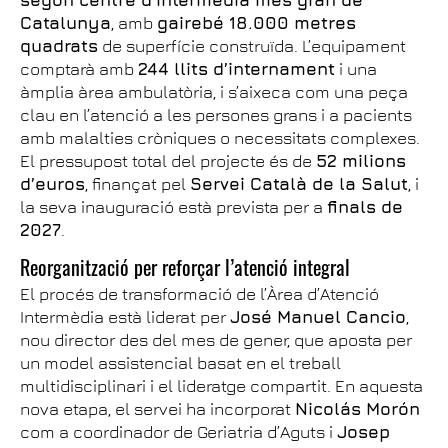
segon centre d’intermèdia més gran de
Catalunya
, amb
gairebé 18.000 metres
quadrats
de superfície construïda. L’equipament
comptarà amb
244 llits d’internament
i una
àmplia àrea ambulatòria, i s’aixeca com una peça
clau en l’atenció a les persones grans i a pacients
amb malalties cròniques o necessitats complexes.
El pressupost total del projecte és de
52 milions
d’euros
, finançat pel
Servei Català de la Salut
, i
la seva inauguració està prevista per a
finals de
2027
.
Reorganització per reforçar l’atenció integral
El procés de transformació de l’Àrea d’Atenció
Intermèdia està liderat per
José Manuel Cancio
,
nou director des del mes de gener, que aposta per
un model assistencial basat en el treball
multidisciplinari i el lideratge compartit. En aquesta
nova etapa, el servei ha incorporat
Nicolás Morón
com a coordinador de Geriatria d’Aguts i
Josep