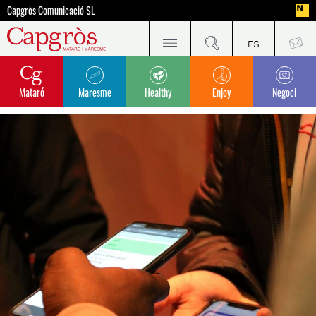
Capgròs Comunicació SL
Mataró
Maresme
Healthy
Enjoy
Negoci