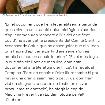
El Passaport Covid es pot establir en nous àmbits
"En el document que hem fet analitzem a partir de
quins nivells de situació epidemiològica s'haurien
d'aplicar mesures respecte a l'ús del certificat
covid", ha avançat la presidenta del Comitè Científic
Assessor de Salut, que ha assenyalat que els llocs
on s'haurà d'aplicar a partir d'ara serien "on es
menja i es beu en espais interiors". "És el més lògic
ja que són els llocs de més risc, com està
documentat a la literatura científica", ha recalcat
Campins. "Però en espais a l'aire lliure també hi pot
haver una gran disseminació del virus, com hem
vist en els grans concerts de l'estiu on es van
produir molts contagis", ha afegit la cap de
Medicina Preventiva i Epidemiologia de Vall
d'Hebron.