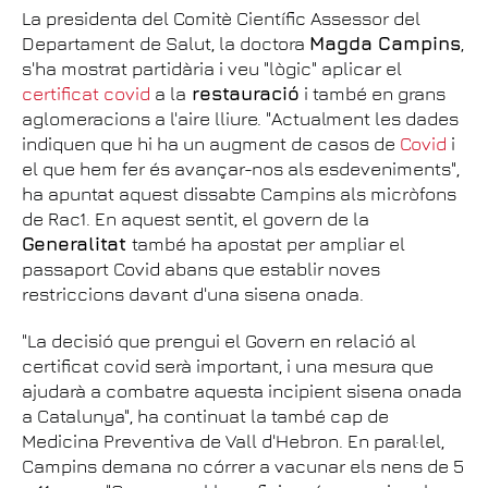
La presidenta del Comitè Científic Assessor del
Departament de Salut, la doctora
Magda Campins
,
s'ha mostrat partidària i veu "lògic" aplicar el
certificat covid
a la
restauració
i també en grans
aglomeracions a l'aire lliure. "Actualment les dades
indiquen que hi ha un augment de casos de
Covid
i
el que hem fer és avançar-nos als esdeveniments",
ha apuntat aquest dissabte Campins als micròfons
de Rac1. En aquest sentit, el govern de la
Generalitat
també ha apostat per ampliar el
passaport Covid abans que establir noves
restriccions davant d'una sisena onada.
"La decisió que prengui el Govern en relació al
certificat covid serà important, i una mesura que
ajudarà a combatre aquesta incipient sisena onada
a Catalunya", ha continuat la també cap de
Medicina Preventiva de Vall d'Hebron. En paral·lel,
Campins demana no córrer a vacunar els nens de 5